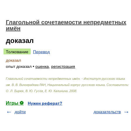
Глагольной сочетаемости непредметных
имён
доказал
Толкование
Перевод
доказал
опыт доказал
•
оценка
,
регистрация
Глагольной сочетаемости непредметных имён. - Институт русского языка
им. В. В. Виноградова РАН, Национальный корпус русского языка
.
Составители:
О. Л. Бирюк, В. Ю. Гусев, Е. Ю. Калинина
.
2008
.
Игры ⚽
Нужен реферат?
дойти
доказательств