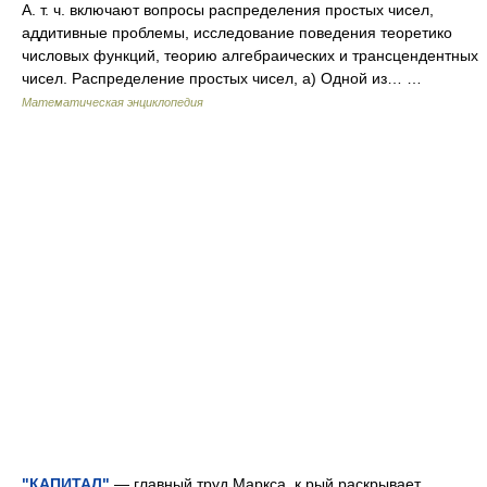
А. т. ч. включают вопросы распределения простых чисел,
аддитивные проблемы, исследование поведения теоретико
числовых функций, теорию алгебраических и трансцендентных
чисел. Распределение простых чисел, а) Одной из… …
Математическая энциклопедия
"КАПИТАЛ"
— главный труд Маркса, к рый раскрывает