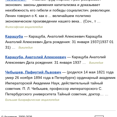
экономич. законы движения капитализма и доказывает
неизбежность его гибели и победы социалистич. революции.
Ленин говорил о К. как о ... величайшем политико
экономическом произведении нашего века... (Соч., т …
Философская энциклопедия
Карацуба
— Карацуба, Анатолий Алексеевич Карацуба
Анатолий Алексеевич Дата рождения: 31 января 1937(1937 01
31) …
Википедия
Карацуба, Анатолий Алексеевич
— Карацуба Анатолий
Алексеевич Дата рождения: 31 января 1937 …
Википедия
Чебышев, Пафнутий Львович
— (родился 14 мая 1821 года
умер 26 ноября 1894 года в Петербурге) ординарный академик
Императорской Академии Наук, действительный тайный
советник. П. Л. Чебышев, профессор императорского С.
Петербургского университета Тайный советник, доктор… …
Большая биографическая энциклопедия
© Академик, 2000-2026