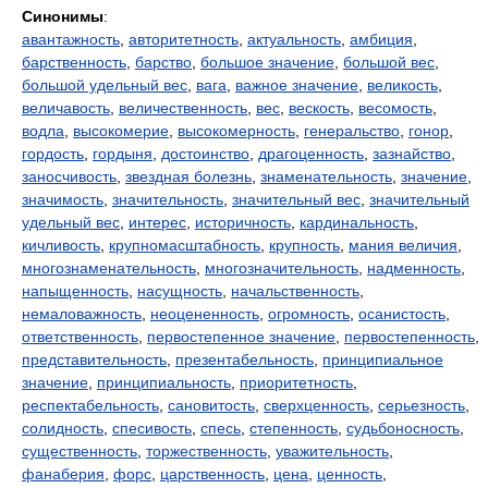
Синонимы
:
авантажность
,
авторитетность
,
актуальность
,
амбиция
,
барственность
,
барство
,
большое значение
,
большой вес
,
большой удельный вес
,
вага
,
важное значение
,
великость
,
величавость
,
величественность
,
вес
,
вескость
,
весомость
,
водла
,
высокомерие
,
высокомерность
,
генеральство
,
гонор
,
гордость
,
гордыня
,
достоинство
,
драгоценность
,
зазнайство
,
заносчивость
,
звездная болезнь
,
знаменательность
,
значение
,
значимость
,
значительность
,
значительный вес
,
значительный
удельный вес
,
интерес
,
историчность
,
кардинальность
,
кичливость
,
крупномасштабность
,
крупность
,
мания величия
,
многознаменательность
,
многозначительность
,
надменность
,
напыщенность
,
насущность
,
начальственность
,
немаловажность
,
неоцененность
,
огромность
,
осанистость
,
ответственность
,
первостепенное значение
,
первостепенность
,
представительность
,
презентабельность
,
принципиальное
значение
,
принципиальность
,
приоритетность
,
респектабельность
,
сановитость
,
сверхценность
,
серьезность
,
солидность
,
спесивость
,
спесь
,
степенность
,
судьбоносность
,
существенность
,
торжественность
,
уважительность
,
фанаберия
,
форс
,
царственность
,
цена
,
ценность
,