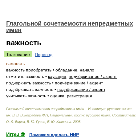
Глагольной сочетаемости непредметных
имён
важность
Толкование
Перевод
важность
важность приобретать
•
обладание
,
начало
отметить важность
•
каузация
,
подчёркивание / акцент
подчеркнуть важность
•
подчёркивание / акцент
подчёркивать важность
•
подчёркивание / акцент
учитывать важность
•
оценка
,
регистрация
Глагольной сочетаемости непредметных имён. - Институт русского языка
им. В. В. Виноградова РАН, Национальный корпус русского языка
.
Составители:
О. Л. Бирюк, В. Ю. Гусев, Е. Ю. Калинина
.
2008
.
Игры ⚽
Поможем сделать НИР