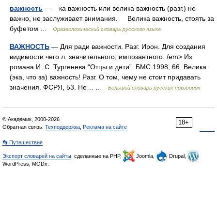
важность
— ка важность или велика важность (разг.) не
важно, не заслуживает внимания. Велика важность, стоять за
буфетом …
Фразеологический словарь русского языка
ВАЖНОСТЬ
— Для ради важности. Разг. Ирон. Для создания
видимости чего л. значительного, импозантного. /em> Из
романа И. С. Тургенева “Отцы и дети”. БМС 1998, 66. Велика
(эка, что за) важность! Разг. О том, чему не стоит придавать
значения. ФСРЯ, 53. Не… …
Большой словарь русских поговорок
© Академик, 2000-2026
18+
Обратная связь:
Техподдержка
,
Реклама на сайте
👣 Путешествия
Экспорт словарей на сайты
, сделанные на PHP,
Joomla,
Drupal,
WordPress, MODx.