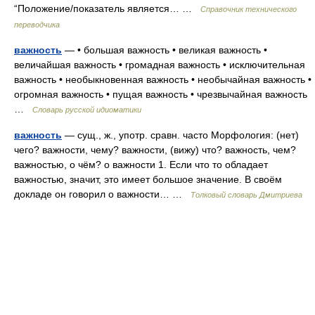
“Положение/показатель является… …
Справочник технического
переводчика
важность
— • большая важность • великая важность •
величайшая важность • громадная важность • исключительная
важность • необыкновенная важность • необычайная важность •
огромная важность • пущая важность • чрезвычайная важность
…
Словарь русской идиоматики
важность
— сущ., ж., употр. сравн. часто Морфология: (нет)
чего? важности, чему? важности, (вижу) что? важность, чем?
важностью, о чём? о важности 1. Если что то обладает
важностью, значит, это имеет большое значение. В своём
докладе он говорил о важности… …
Толковый словарь Дмитриева