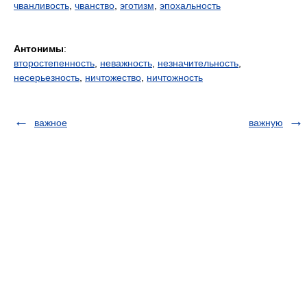
чванливость
,
чванство
,
эготизм
,
эпохальность
Антонимы
:
второстепенность
,
неважность
,
незначительность
,
несерьезность
,
ничтожество
,
ничтожность
важное
важную