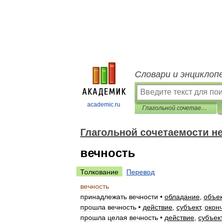
Словари и энциклоп
academic.ru
Глагольной сочетаемости непредметных имён
Глагольной сочетаемости н
вечность
Толкование
Перевод
вечность
принадлежать
вечности
•
обладание
,
объе
прошла
вечность
•
действие
,
субъект
,
окон
прошла
целая
вечность
•
действие
,
субъек