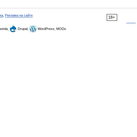
ка
,
Реклама на сайте
18+
omla,
Drupal,
WordPress, MODx.