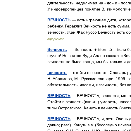
длительность, неделимая на «до» и «посл
У индоевропейцев понятие В. этимологи
ВЕЧНОСТЬ
— есть играющее дитя, которо
ребенку. Гераклит Вечность не есть сумм
вечности. Жан Жак Руссо Вечность есть 
афоризмов
Вечность
— Вечность ♦ Eternité Если бы
скучно! Не зря же Вуди Аллен сказал: «Веч
вечности не было конца, мы бы только и 
вечность
— отойти в вечность. Словарь р
Н. Абрамова, М.: Русские словари, 1999. в
обязательность, часами, извечность, без
ВЕЧНОСТЬ
— ВЕЧНОСТЬ, вечности, мн. не
Отойти в вечность (книжн.) умереть, навсе
типы Островского. Кануть в вечность (кн
ВЕЧНОСТЬ
— ВЕЧНОСТЬ, и, жен. Очень до
давно; разг.). Кануть в в. (бесследно исче