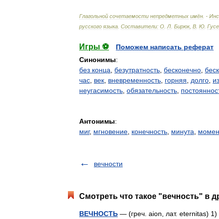
Глагольной
сочетаемости
непредметных
имён
. -
Ин
русского
языка
.
Составители:
О
.
Л
.
Бирюк
,
В
.
Ю
.
Гусе
Игры ⚽
Поможем написать реферат
Синонимы
:
без конца
,
безутратность
,
бесконечно
,
бес
час
,
век
,
вневременность
,
горняя
,
долго
,
и
неугасимость
,
обязательность
,
постояннос
Антонимы
:
миг
,
мгновение
,
конечность
,
минута
,
момен
вечности
Смотреть что такое "вечность" в д
ВЕЧНОСТЬ
— (греч. aion, лат. eternitas)