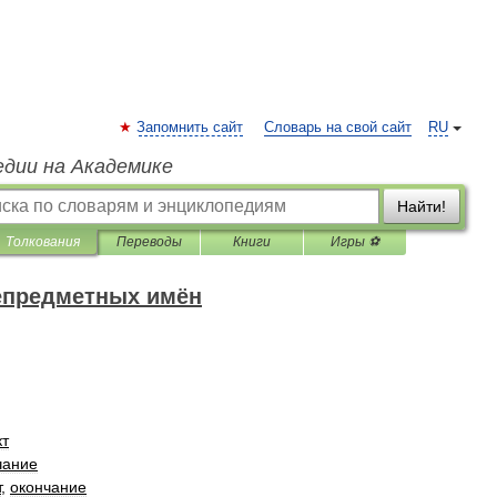
Запомнить сайт
Словарь на свой сайт
RU
едии на Академике
Найти!
Толкования
Переводы
Книги
Игры ⚽
епредметных имён
кт
чание
т
,
окончание