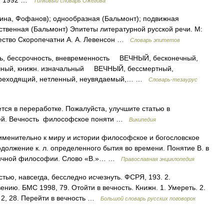
49 1992 …
Толковый словарь Ожегова
ина, Фофанов); однообразная (Бальмонт); подвижная
ственная (Бальмонт) Эпитеты литературной русской речи. М:
ество Скоропечатни А. А. Левенсон …
Словарь эпитетов
 бессрочность, вневременность ВЕЧНЫЙ, бесконечный,
ный, книжн. изначальный ВЕЧНЫЙ, бессмертный,
епреходящий, нетленный, неувядаемый,… …
Словарь-тезаурус
тся в переработке. Пожалуйста, улучшите статью в
атей. Вечность философское поняти …
Википедия
именительно к миру и истории философское и богословское
олжение к. л. определенного бытия во времени. Понятие В. в
нтичной философии. Слово «В.»… …
Православная энциклопедия
стью, навсегда, бесследно исчезнуть. ФСРЯ, 193. 2.
нию. БМС 1998, 79. Отойти в вечность. Книжн. 1. Умереть. 2.
Ф 2, 28. Перейти в вечность …
Большой словарь русских поговорок