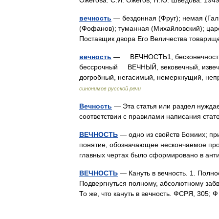
Ожегова. С.И. Ожегов, Н.Ю. Шведова. 19
вечность
— бездонная (Фруг); немая (Гал
(Фофанов); туманная (Михайловский); цар
Поставщик двора Его Величества товарищ
вечность
— ВЕЧНОСТЬ1, бесконечность,
бессрочный ВЕЧНЫЙ, вековечный, извеч
догробный, негасимый, немеркнущий, н
синонимов русской речи
Вечность
— Эта статья или раздел нуждае
соответствии с правилами написания ст
ВЕЧНОСТЬ
— одно из свойств Божиих; пр
понятие, обозначающее нескончаемое прод
главных чертах было сформировано в а
ВЕЧНОСТЬ
— Кануть в вечность. 1. Полно
Подвергнуться полному, абсолютному забве
То же, что кануть в вечность. ФСРЯ, 305; 