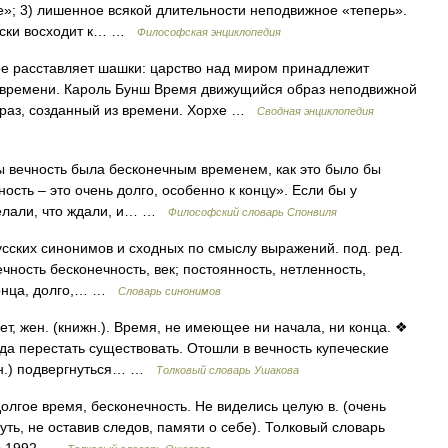
е»; 3) лишенное всякой длительности неподвижное «теперь».
чески восходит к… …
Философская энциклопедия
е расставляет шашки: царство над миром принадлежит
а времени. Кароль Бунш Время движущийся образ неподвижной
образ, созданный из времени. Хорхе …
Сводная энциклопедия
 вечность была бесконечным временем, как это было бы
ность – это очень долго, особенно к концу». Если бы у
делали, что ждали, и… …
Философский словарь Спонвиля
усских синонимов и сходных по смыслу выражений. под. ред.
ечность бесконечность, век; постоянность, нетленность,
 конца, долго,… …
Словарь синонимов
т, жен. (книжн.). Время, не имеющее ни начала, ни конца. ❖
гда перестать существовать. Отошли в вечность купеческие
ижн.) подвергнуться… …
Толковый словарь Ушакова
лгое время, бесконечность. Не виделись целую в. (очень
знуть, не оставив следов, памяти о себе). Толковый словарь