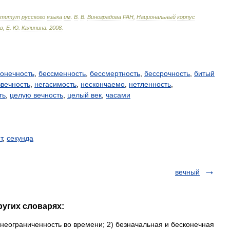
ститут
русского
языка
им
.
В
.
В
.
Виноградова
РАН
,
Национальный
корпус
в
,
Е
.
Ю
.
Калинина
.
2008
.
конечность
,
бессменность
,
бессмертность
,
бессрочность
,
битый
звечность
,
негасимость
,
нескончаемо
,
нетленность
,
ть
,
целую вечность
,
целый век
,
часами
т
,
секунда
вечный
ругих словарях:
 1) неограниченность во времени; 2) безначальная и бесконечная