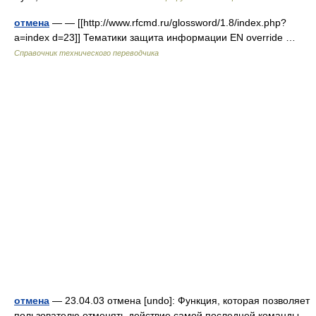
отмена
— — [[http://www.rfcmd.ru/glossword/1.8/index.php?
a=index d=23]] Тематики защита информации EN override …
Справочник технического переводчика
отмена
— 23.04.03 отмена [undo]: Функция, которая позволяет
пользователю отменять действие самой последней команды