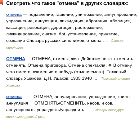
Смотреть что такое "отмена" в других словарях:
отмена
— подавление, гашение, уничтожение, аннулирование,
упразднение, аннуляция, ликвидация; аброгация, аболиция,
кассация, ревокация, дерогация, расторжение,
ликвидирование, снятие. Ant. установление, принятие,
создание Словарь русских синонимов. отмена …
Словарь
синонимов
ОТМЕНА
— ОТМЕНА, отмены, жен. Действие по гл. отменить
отменять. Отмена приговора. Отмена спектакля. ❖ В отмену
чего вместо, взамен чего нибудь (отменяемого). Толковый
словарь Ушакова. Д.Н. Ушаков. 1935 1940 …
Толковый словарь
Ушакова
отмена
— ОТМЕНА, аннулирование, упразднение, книжн.
аннуляция ОТМЕНЯТЬ/ОТМЕНИТЬ, несов. и сов.
аннулировать, упразднять/упразднить …
Словарь-тезаурус
синонимов русской речи