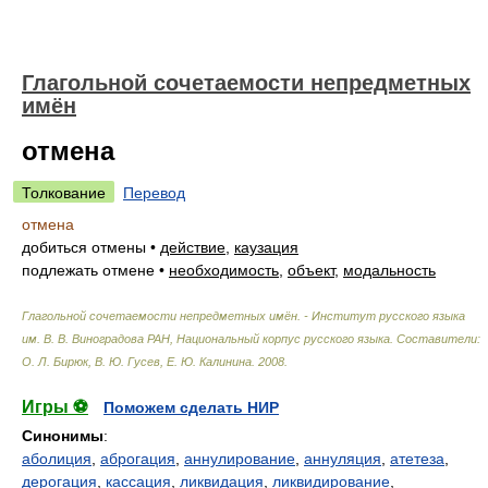
Глагольной сочетаемости непредметных
имён
отмена
Толкование
Перевод
отмена
добиться отмены
•
действие
,
каузация
подлежать отмене
•
необходимость
,
объект
,
модальность
Глагольной сочетаемости непредметных имён. - Институт русского языка
им. В. В. Виноградова РАН, Национальный корпус русского языка
.
Составители:
О. Л. Бирюк, В. Ю. Гусев, Е. Ю. Калинина
.
2008
.
Игры ⚽
Поможем сделать НИР
Синонимы
:
аболиция
,
аброгация
,
аннулирование
,
аннуляция
,
атетеза
,
дерогация
,
кассация
,
ликвидация
,
ликвидирование
,