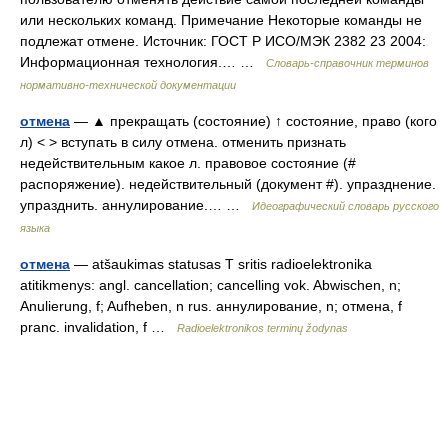
или нескольких команд. Примечание Некоторые команды не
подлежат отмене. Источник: ГОСТ Р ИСО/МЭК 2382 23 2004:
Информационная технология.… …
Словарь-справочник терминов
нормативно-технической документации
отмена
— ▲ прекращать (состояние) ↑ состояние, право (кого
л) < > вступать в силу отмена. отменить признать
недействительным какое л. правовое состояние (#
распоряжение). недействительный (документ #). упразднение.
упразднить. аннулирование.… …
Идеографический словарь русского
языка
отмена
— atšaukimas statusas T sritis radioelektronika
atitikmenys: angl. cancellation; cancelling vok. Abwischen, n;
Anulierung, f; Aufheben, n rus. аннулирование, n; отмена, f
pranc. invalidation, f …
Radioelektronikos terminų žodynas