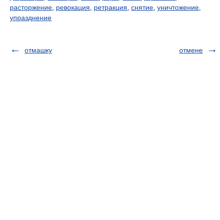
расторжение
,
ревокация
,
ретракция
,
снятие
,
уничтожение
,
упразднение
отмашку
отмене