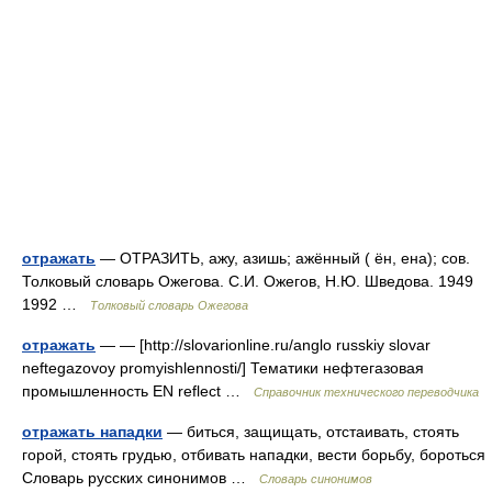
отражать
— ОТРАЗИТЬ, ажу, азишь; ажённый ( ён, ена); сов.
Толковый словарь Ожегова. С.И. Ожегов, Н.Ю. Шведова. 1949
1992 …
Толковый словарь Ожегова
отражать
— — [http://slovarionline.ru/anglo russkiy slovar
neftegazovoy promyishlennosti/] Тематики нефтегазовая
промышленность EN reflect …
Справочник технического переводчика
отражать нападки
— биться, защищать, отстаивать, стоять
горой, стоять грудью, отбивать нападки, вести борьбу, бороться
Словарь русских синонимов …
Словарь синонимов