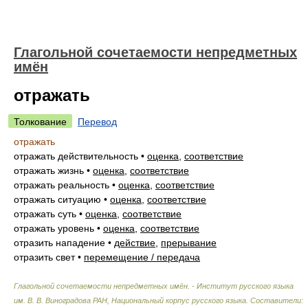
Глагольной сочетаемости непредметных
имён
отражать
Толкование
Перевод
отражать
отражать действительность
•
оценка
,
соответствие
отражать жизнь
•
оценка
,
соответствие
отражать реальность
•
оценка
,
соответствие
отражать ситуацию
•
оценка
,
соответствие
отражать суть
•
оценка
,
соответствие
отражать уровень
•
оценка
,
соответствие
отразить нападение
•
действие
,
прерывание
отразить свет
•
перемещение / передача
Глагольной сочетаемости непредметных имён. - Институт русского языка
им. В. В. Виноградова РАН, Национальный корпус русского языка
.
Составители: