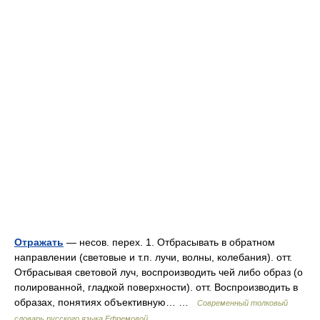
Отражать
— несов. перех. 1. Отбрасывать в обратном
направлении (световые и т.п. лучи, волны, колебания). отт.
Отбрасывая световой луч, воспроизводить чей либо образ (о
полированной, гладкой поверхности). отт. Воспроизводить в
образах, понятиях объективную… …
Современный толковый
словарь русского языка Ефремовой