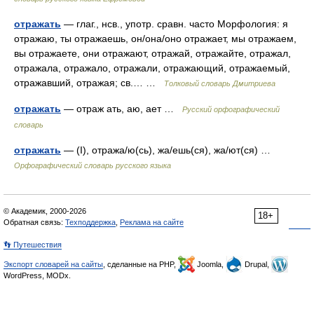
отражать
— глаг., нсв., употр. сравн. часто Морфология: я
отражаю, ты отражаешь, он/она/оно отражает, мы отражаем,
вы отражаете, они отражают, отражай, отражайте, отражал,
отражала, отражало, отражали, отражающий, отражаемый,
отражавший, отражая; св.… …
Толковый словарь Дмитриева
отражать
— отраж ать, аю, ает …
Русский орфографический
словарь
отражать
— (I), отража/ю(сь), жа/ешь(ся), жа/ют(ся) …
Орфографический словарь русского языка
© Академик, 2000-2026
18+
Обратная связь:
Техподдержка
,
Реклама на сайте
👣 Путешествия
Экспорт словарей на сайты
, сделанные на PHP,
Joomla,
Drupal,
WordPress, MODx.