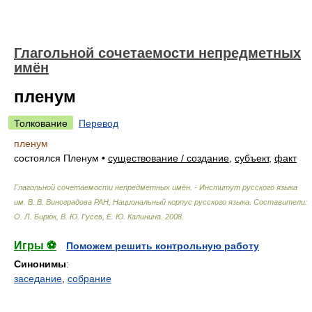
Глагольной сочетаемости непредметных
имён
пленум
Толкование
Перевод
пленум
состоялся Пленум
•
существование / создание
,
субъект
,
факт
Глагольной сочетаемости непредметных имён. - Институт русского языка
им. В. В. Виноградова РАН, Национальный корпус русского языка
.
Составители:
О. Л. Бирюк, В. Ю. Гусев, Е. Ю. Калинина
.
2008
.
Игры ⚽
Поможем решить контрольную работу
Синонимы
:
заседание
,
собрание