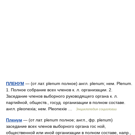
ПЛЕНУМ
— (от лат. plenum полное) англ. plenum; нем. Plenum.
1. Полное собрание всех членов к. л. организации. 2.
Заседание членов выборного руководящего органа к. л.
партийной, обществ., госуд. организации в полном составе.
англ. pleonexia; нем. Pleonexie …
Энциклопедия социологии
Пленум
— (от лат. plenum полное; англ., фр. plenum)
заседание всех членов выборного органа гос ной,
общественной или иной организации в полном составе, напр.,