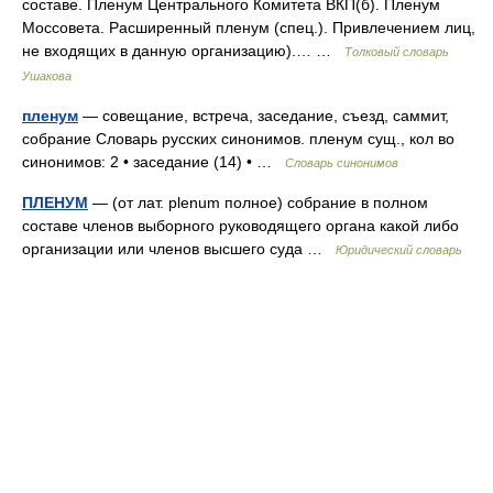
составе. Пленум Центрального Комитета ВКП(б). Пленум
Моссовета. Расширенный пленум (спец.). Привлечением лиц,
не входящих в данную организацию).… …
Толковый словарь
Ушакова
пленум
— совещание, встреча, заседание, съезд, саммит,
собрание Словарь русских синонимов. пленум сущ., кол во
синонимов: 2 • заседание (14) • …
Словарь синонимов
ПЛЕНУМ
— (от лат. plenum полное) собрание в полном
составе членов выборного руководящего органа какой либо
организации или членов высшего суда …
Юридический словарь