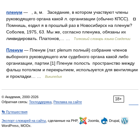
пленум
— , а, м. Заседание, в котором участвуют члены
руководящего органа какой л. организации (обычно КПСС). ◘
Помнишь, ездил я в прошлый раз в Новосибирск на пленум?
Соболев, 1975, 63. Мы же, согласно пленума, обязаны их
ликвидировать. Платонов,… …
Толковый словарь языка Совдепии
Пленум
— Пленум (лат. plenum полный) собрание членов
выборного руководящего или судебного органа какой либо
организации, партии.[1] Пленум полость пространство между
фальш потолком и перекрытием, используется для вентиляции
и прокладки… …
Википедия
© Академик, 2000-2026
18+
Обратная связь:
Техподдержка
,
Реклама на сайте
👣 Путешествия
Экспорт словарей на сайты
, сделанные на PHP,
Joomla,
Drupal,
WordPress, MODx.