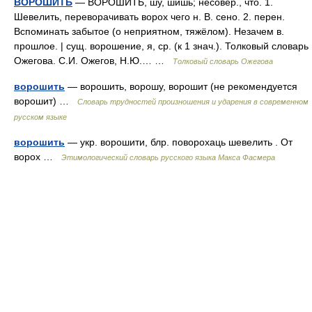
ВОРОШИТЬ
— ВОРОШИТЬ, шу, шишь; несовер., что. 1.
Шевелить, переворачивать ворох чего н. В. сено. 2. перен.
Вспоминать забытое (о неприятном, тяжёлом). Незачем в.
прошлое. | сущ. ворошение, я, ср. (к 1 знач.). Толковый словарь
Ожегова. С.И. Ожегов, Н.Ю.… …
Толковый словарь Ожегова
ворошить
— ворошить, ворошу, ворошит (не рекомендуется
ворошит) …
Словарь трудностей произношения и ударения в современном
русском языке
ворошить
— укр. ворошити, блр. поворохаць шевелить . От
ворох …
Этимологический словарь русского языка Макса Фасмера