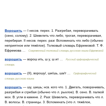
Ворошить
— I несов. перех. 1. Разгребая, переворачивать
(сено, солому). 2. Шевелить что либо, трогая, переворачивая,
перебирая. II несов. перех. разг. Вспоминать что либо (обычно
неприятное или тяжёлое). Толковый словарь Ефремовой. Т. Ф.
Ефремова …
Современный толковый словарь русского языка Ефремовой
ворошить
— ворош ить, ш у, ш ит …
Русский орфографический
словарь
ворошить
— (II), ворошу/, ши/шь, ша/т …
Орфографический
словарь русского языка
ворошить
— шу, шишь; нсв. кого что. 1. Двигать, поворачивать,
разгребая и сгребая (обычно что л. рыхлое). В. сено. В. палкой
мох. В. угли в камине. 2. Разг. Шевелить, переворачивать что л.
В. волосы. В. страницы. 3. Вспоминать (что л. тяжёлое,