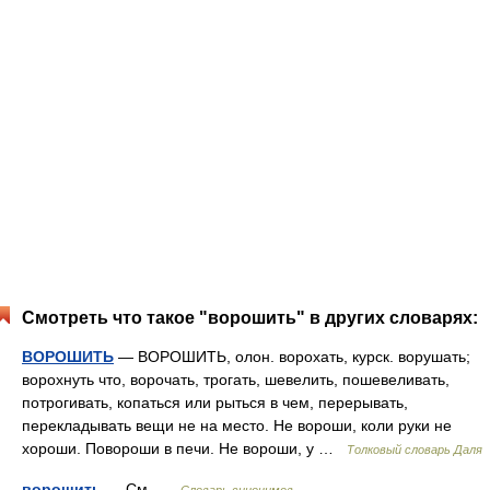
Смотреть что такое "ворошить" в других словарях:
ВОРОШИТЬ
— ВОРОШИТЬ, олон. ворохать, курск. ворушать;
ворохнуть что, ворочать, трогать, шевелить, пошевеливать,
потрогивать, копаться или рыться в чем, перерывать,
перекладывать вещи не на место. Не вороши, коли руки не
хороши. Повороши в печи. Не вороши, у …
Толковый словарь Даля
ворошить
— См …