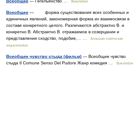
Всеобщее
— Гегельянство …
Википедия
Всеобщее
— форма существования всех особенных и
единичных явлений, закономерная форма их взаимосвязи в
составе конкретного целого. Различаются абстрактно В. и
конкретно В. Абстрактно В. отражаемое в созерцании и
представлении сходство, подобие,… …
Большая советская
энциклопедия
Всеобщее чувство стыда (фильм)
— Всеобщее чувство
стыда Il Comune Senso Del Pudore Жанр комедия …
Википедия