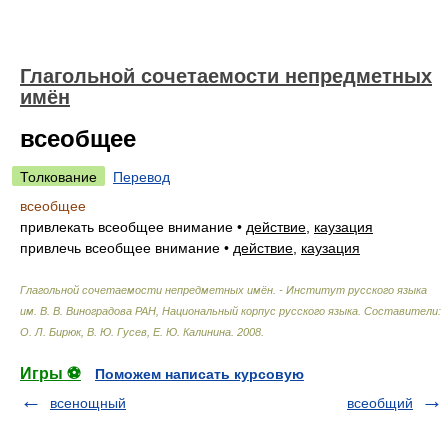
Глагольной сочетаемости непредметных
имён
всеобщее
Толкование
Перевод
всеобщее
привлекать всеобщее внимание
•
действие
,
каузация
привлечь всеобщее внимание
•
действие
,
каузация
Глагольной сочетаемости непредметных имён. - Институт русского языка
им. В. В. Виноградова РАН, Национальный корпус русского языка
.
Составители:
О. Л. Бирюк, В. Ю. Гусев, Е. Ю. Калинина
.
2008
.
Игры ⚽
Поможем написать курсовую
всенощный
всеобщий