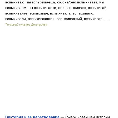
вспыхиваю, ты вспыхиваешь, он/она/оно вспыхивает, мы
вспыхиваем, вы вспыхиваете, они вспыхивают, вспыхивай,
вспыхивайте, вспыхивал, вспыхивала, вспыхивало,
вспыхивали, вспыхивающий, вспыхивавший, вспыхивая; …
Толковый словарь Дмитриева
Виктория и ее царствование
— (очерк новейшей истории