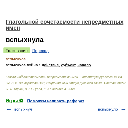
Глагольной сочетаемости непредметных
имён
вспыхнула
Толкование
Перевод
вспыхнула
вспыхнула война
•
действие
,
субъект
,
начало
Глагольной сочетаемости непредметных имён. - Институт русского языка
им. В. В. Виноградова РАН, Национальный корпус русского языка
.
Составители:
О. Л. Бирюк, В. Ю. Гусев, Е. Ю. Калинина
.
2008
.
Игры ⚽
Поможем написать реферат
вспыхнул
вспыхнуло