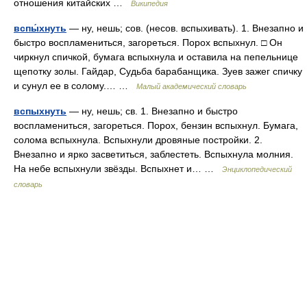
отношения китайских …
Википедия
вспы́хнуть
— ну, нешь; сов. (несов. вспыхивать). 1. Внезапно и
быстро воспламениться, загореться. Порох вспыхнул. □ Он
чиркнул спичкой, бумага вспыхнула и оставила на пепельнице
щепотку золы. Гайдар, Судьба барабанщика. Зуев зажег спичку
и сунул ее в солому.… …
Малый академический словарь
вспыхнуть
— ну, нешь; св. 1. Внезапно и быстро
воспламениться, загореться. Порох, бензин вспыхнул. Бумага,
солома вспыхнула. Вспыхнули дровяные постройки. 2.
Внезапно и ярко засветиться, заблестеть. Вспыхнула молния.
На небе вспыхнули звёзды. Вспыхнет и… …
Энциклопедический
словарь