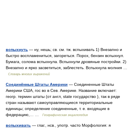
вспыхнуть
— ну, нешь; св. см. тж. вспыхивать 1) Внезапно и
быстро воспламениться, загореться. Порох, бензин вспыхнул.
Бумага, солома вспыхнула. Вспыхнули дровяные постройки. 2)
Внезапно и ярко засветиться, заблестеть. Вспыхнула молния …
Словарь многих выражений
Соединённые Штаты Америки
— Соединенные Штаты
Америки США, гос во в Сев. Америке. Название включает:
геогр. термин штаты (от англ, state государство ), так в ряде
стран называют самоуправляющиеся территориальные
единицы; определение соединенные, т. е. входящие в
федерацию,… …
Географическая энциклопедия
вспыхивать
— глаг., нсв., употр. часто Морфология: я