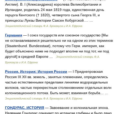
Англии). В. I (Александрина) королева Великобритании и
Ирландии, родилась 24 мая 1819 года, единственная дочь
герцога Кентского († 1820), четвертого сына Георга III, и
принцессы Луизы Виктории Саксен Кобургской.… …
Энциклопедический словарь Ф.А. Брокгауза и И.А. Ефрона
Германия
— I союз государств или союзное государство [Мы
не останавливаемся решительно ни на одном из этих терминов
(Staatenbund. Bundesstaat), потому что Герм. империя, как
будет объяснено ниже не подходит вполне ни под тот, ни под
другой] в средней Европе …
Энциклопедический словарь Ф.А.
Брокгауза и И.А. Ефрона
Россия. История: История России
— I Приднепровская
Россия IX XII вв. земель , занятых племенами, определились
частью естественными пределами линиями водораздельных
волоков, частью перекрестным столкновением отдельных волн
колонизационного потока. Быть может, взаимная борьба… …
Энциклопедический словарь Ф.А. Брокгауза и И.А. Ефрона
ГОНДУРАС. ИСТОРИЯ
— Завоевание и колониальная эпоха.
Название Гондурас означает по испански глубины и было дано