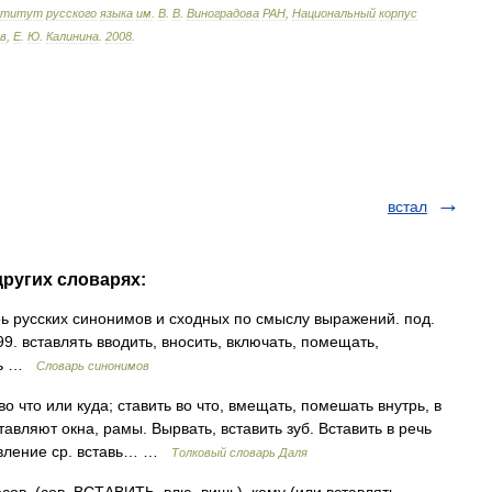
ститут
русского
языка
им
.
В
.
В
.
Виноградова
РАН
,
Национальный
корпус
в
,
Е
.
Ю
.
Калинина
.
2008
.
встал
других словарях:
ь русских синонимов и сходных по смыслу выражений. под.
99. вставлять вводить, вносить, включать, помещать,
ять …
Словарь синонимов
 что или куда; ставить во что, вмещать, помешать внутрь, в
тавляют окна, рамы. Вырвать, вставить зуб. Вставить в речь
тавление ср. вставь… …
Толковый словарь Даля