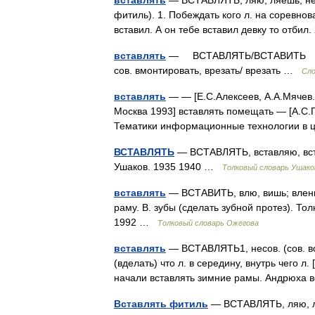
вставлять
— ВСТАВЛЯТЬ, ляю, ляешь; несо
фитиль). 1. Побеждать кого л. на соревно
вставил. А он тебе вставил девку то отби
вставлять
— ВСТАВЛЯТЬ/ВСТАВИТЬ ВСТА
сов. вмонтировать, врезать/ врезать …
Сло
вставлять
— — [Е.С.Алексеев, А.А.Мячев.
Москва 1993] вставлять помещать — [А.С.Го
Тематики информационные технологии 
ВСТАВЛЯТЬ
— ВСТАВЛЯТЬ, вставляю, вста
Ушаков. 1935 1940 …
Толковый словарь Ушако
вставлять
— ВСТАВИТЬ, влю, вишь; вленный
раму. В. зубы (сделать зубной протез). Т
1992 …
Толковый словарь Ожегова
вставлять
— ВСТАВЛЯТЬ1, несов. (сов. вст
(вделать) что л. в середину, внутрь чего л. [i
начали вставлять зимние рамы. Андрюха
Вставлять фитиль
— ВСТАВЛЯТЬ, ляю, ля