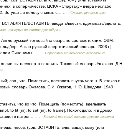
в. (сов. ВСТАВИТЬ, влю, вишь), кому (или вставлять
ваниях, в соперничестве. ЦСКА «Спартаку» вчера неслабо
л. 2. Вступать в половую связь с… …
Словарь русского арго
ВЛЯТЬ/ВСТАВИТЬ, вводить/ввести, вделывать/вделать,
варь-тезаурус синонимов русской речи
 Англо русский толковый словарь по системотехнике ЭВМ.
льдберг. Англо русский энергетический словарь. 2006 г.]
в целом Синонимы… …
Справочник технического переводчика
вляешь. несовер. к вставить. Толковый словарь Ушакова. Д.Н.
ва
; сов., что. Поместить, поставить внутрь чего н. В. стекло в
олковый словарь Ожегова. С.И. Ожегов, Н.Ю. Шведова. 1949
авить), что во что. Помещать (поместить), вделывать
mpf. to fit (in); to set (in); to frame]. Похолодало, и в домах
 вставил в патрон… …
Большой толковый словарь русских глаголов
ешь; несов. (сов. ВСТАВИТЬ, влю, вишь), кому (или