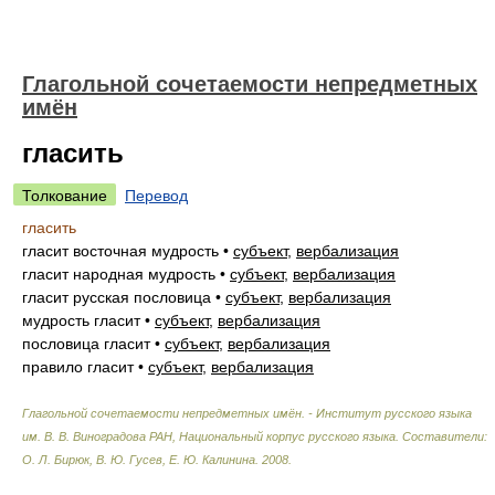
Глагольной сочетаемости непредметных
имён
гласить
Толкование
Перевод
гласить
гласит восточная мудрость
•
субъект
,
вербализация
гласит народная мудрость
•
субъект
,
вербализация
гласит русская пословица
•
субъект
,
вербализация
мудрость гласит
•
субъект
,
вербализация
пословица гласит
•
субъект
,
вербализация
правило гласит
•
субъект
,
вербализация
Глагольной сочетаемости непредметных имён. - Институт русского языка
им. В. В. Виноградова РАН, Национальный корпус русского языка
.
Составители:
О. Л. Бирюк, В. Ю. Гусев, Е. Ю. Калинина
.
2008
.