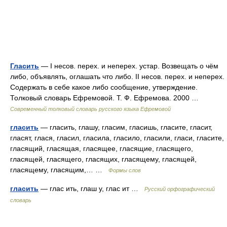
Гласить
— I несов. перех. и неперех. устар. Возвещать о чём
либо, объявлять, оглашать что либо. II несов. перех. и неперех.
Содержать в себе какое либо сообщение, утверждение.
Толковый словарь Ефремовой. Т. Ф. Ефремова. 2000 …
Современный толковый словарь русского языка Ефремовой
гласить
— гласить, глашу, гласим, гласишь, гласите, гласит,
гласят, глася, гласил, гласила, гласило, гласили, гласи, гласите,
гласящий, гласящая, гласящее, гласящие, гласящего,
гласящей, гласящего, гласящих, гласящему, гласящей,
гласящему, гласящим,… …
Формы слов
гласить
— глас ить, глаш у, глас ит …
Русский орфографический
словарь