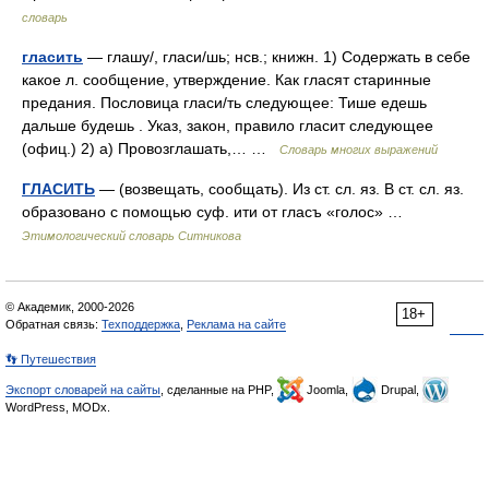
словарь
гласить
— глашу/, гласи/шь; нсв.; книжн. 1) Содержать в себе
какое л. сообщение, утверждение. Как гласят старинные
предания. Пословица гласи/ть следующее: Тише едешь
дальше будешь . Указ, закон, правило гласит следующее
(офиц.) 2) а) Провозглашать,… …
Словарь многих выражений
ГЛАСИТЬ
— (возвещать, сообщать). Из ст. сл. яз. В ст. сл. яз.
образовано с помощью суф. ити от гласъ «голос» …
Этимологический словарь Ситникова
© Академик, 2000-2026
18+
Обратная связь:
Техподдержка
,
Реклама на сайте
👣 Путешествия
Экспорт словарей на сайты
, сделанные на PHP,
Joomla,
Drupal,
WordPress, MODx.