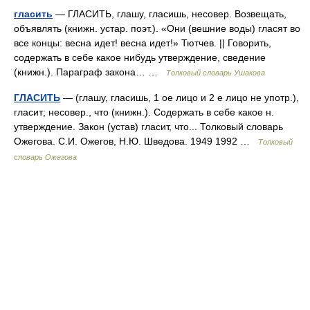
гласить
— ГЛАСИТЬ, глашу, гласишь, несовер. Возвещать,
объявлять (книжн. устар. поэт.). «Они (вешние воды) гласят во
все концы: весна идет! весна идет!» Тютчев. || Говорить,
содержать в себе какое нибудь утверждение, сведение
(книжн.). Параграф закона… …
Толковый словарь Ушакова
ГЛАСИТЬ
— (глашу, гласишь, 1 ое лицо и 2 е лицо не употр.),
гласит; несовер., что (книжн.). Содержать в себе какое н.
утверждение. Закон (устав) гласит, что... Толковый словарь
Ожегова. С.И. Ожегов, Н.Ю. Шведова. 1949 1992 …
Толковый
словарь Ожегова