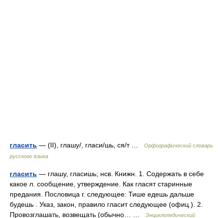
гласить
— (II), глашу/, гласи/шь, ся/т …
Орфографический словарь
русского языка
гласить
— глашу, гласишь; нсв. Книжн. 1. Содержать в себе
какое л. сообщение, утверждение. Как гласят старинные
предания. Пословица г. следующее: Тише едешь дальше
будешь . Указ, закон, правило гласит следующее (офиц.). 2.
Провозглашать, возвещать (обычно… …
Энциклопедический