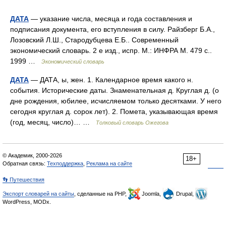
ДАТА
— указание числа, месяца и года составления и
подписания документа, его вступления в силу. Райзберг Б.А.,
Лозовский Л.Ш., Стародубцева Е.Б.. Современный
экономический словарь. 2 е изд., испр. М.: ИНФРА М. 479 с..
1999 …
Экономический словарь
ДАТА
— ДАТА, ы, жен. 1. Календарное время какого н.
события. Исторические даты. Знаменательная д. Круглая д. (о
дне рождения, юбилее, исчисляемом только десятками. У него
сегодня круглая д. сорок лет). 2. Помета, указывающая время
(год, месяц, число)… …
Толковый словарь Ожегова
© Академик, 2000-2026
18+
Обратная связь:
Техподдержка
,
Реклама на сайте
👣 Путешествия
Экспорт словарей на сайты
, сделанные на PHP,
Joomla,
Drupal,
WordPress, MODx.