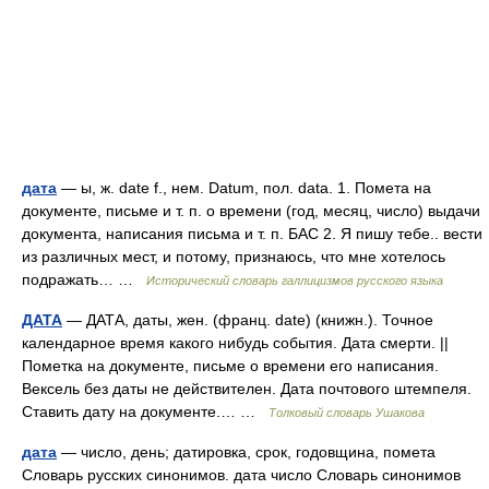
дата
— ы, ж. date f., нем. Datum, пол. data. 1. Помета на
документе, письме и т. п. о времени (год, месяц, число) выдачи
документа, написания письма и т. п. БАС 2. Я пишу тебе.. вести
из различных мест, и потому, признаюсь, что мне хотелось
подражать… …
Исторический словарь галлицизмов русского языка
ДАТА
— ДАТА, даты, жен. (франц. date) (книжн.). Точное
календарное время какого нибудь события. Дата смерти. ||
Пометка на документе, письме о времени его написания.
Вексель без даты не действителен. Дата почтового штемпеля.
Ставить дату на документе.… …
Толковый словарь Ушакова
дата
— число, день; датировка, срок, годовщина, помета
Словарь русских синонимов. дата число Словарь синонимов