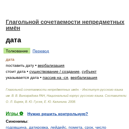
Глагольной сочетаемости непредметных
имён
дата
Толкование
Перевод
дата
поставить дату
•
вербализация
стоит дата
•
существование / создание
,
субъект
указывается дата
•
пассив на -ся
,
вербализация
Глагольной сочетаемости непредметных имён. - Институт русского языка
им. В. В. Виноградова РАН, Национальный корпус русского языка
.
Составители:
О. Л. Бирюк, В. Ю. Гусев, Е. Ю. Калинина
.
2008
.
Игры ⚽
Нужно решить контрольную?
Синонимы
:
годовщина
,
датировка
,
лейдейс
,
помета
,
срок
,
число