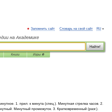
Запомнить сайт
Словарь на свой сайт
RU
едии на Академике
Найти!
Книги
Игры ⚽
тное. 1. прил. к минута (спец.). Минутная стрелка часов. 2.
тный. Минутный промежуток. 3. Кратковременный (разг.).