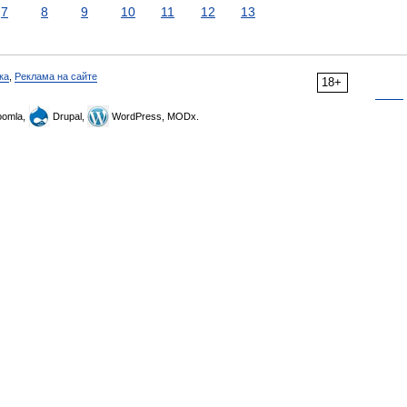
7
8
9
10
11
12
13
ка
,
Реклама на сайте
18+
omla,
Drupal,
WordPress, MODx.