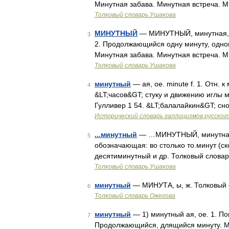
Минутная забава. Минутная встреча. М
Толковый словарь Ушакова
МИНУТНЫЙ
— МИНУТНЫЙ, минутная, ми
3
2. Продолжающийся одну минуту, одном
Минутная забава. Минутная встреча. М
Толковый словарь Ушакова
минутный
— ая, ое. minute f. 1. Отн.
4
&LT;часов&GT; стуку и движению иглы м
Гулливер 1 54. &LT;балалайкин&GT; сн
Исторический словарь галлицизмов русског
...минутный
— …МИНУТНЫЙ, минутная, м
5
обозначающая: во столько то.минут (ск
десятиминутный и др. Толковый словар
Толковый словарь Ушакова
минутный
— МИНУТА, ы, ж. Толковый с
6
Толковый словарь Ожегова
минутный
— 1) минутный ая, ое. 1. По
7
Продолжающийся, длящийся минуту. Ми