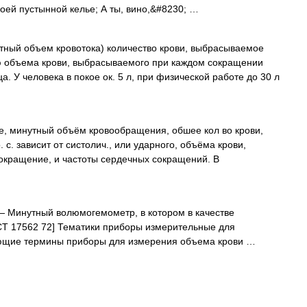
оей пустынной келье; А ты, вино,&#8230; …
ный объем кровотока) количество крови, выбрасываемое
ю объема крови, выбрасываемого при каждом сокращении
а. У человека в покое ок. 5 л, при физической работе до 30 л
, минутный объём кровообращения, обшее кол во крови,
с. зависит от систолич., или ударного, объёма крови,
окращение, и частоты сердечных сокращений. В
 Минутный волюмогемометр, в котором в качестве
СТ 17562 72] Тематики приборы измерительные для
ющие термины приборы для измерения объема крови …