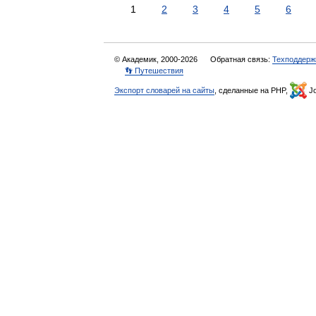
1
2
3
4
5
6
© Академик, 2000-2026
Обратная связь:
Техподдерж
👣 Путешествия
Экспорт словарей на сайты
, сделанные на PHP,
Jo