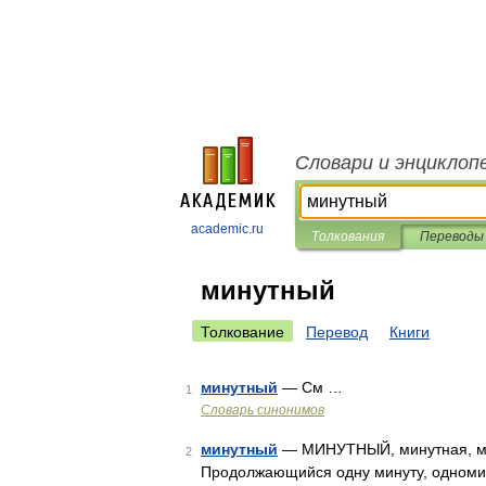
Словари и энциклоп
academic.ru
Толкования
Переводы
минутный
Толкование
Перевод
Книги
минутный
— См …
1
Словарь синонимов
минутный
— МИНУТНЫЙ, минутная, мину
2
Продолжающийся одну минуту, одномину