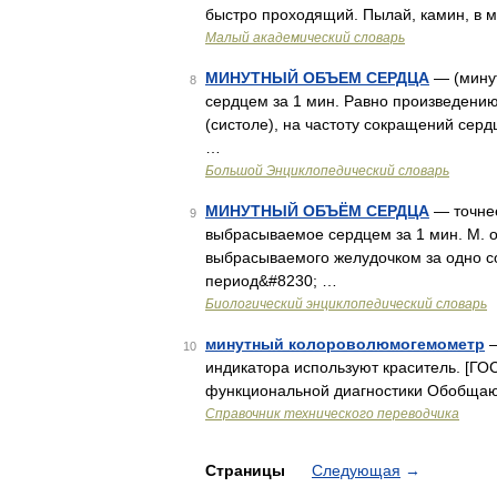
быстро проходящий. Пылай, камин, в м
Малый академический словарь
МИНУТНЫЙ ОБЪЕМ СЕРДЦА
— (минут
8
сердцем за 1 мин. Равно произведени
(систоле), на частоту сокращений сердц
…
Большой Энциклопедический словарь
МИНУТНЫЙ ОБЪЁМ СЕРДЦА
— точнее
9
выбрасываемое сердцем за 1 мин. М. о. 
выбрасываемого желудочком за одно с
период&#8230; …
Биологический энциклопедический словарь
минутный колороволюмогемометр
—
10
индикатора используют краситель. [ГО
функциональной диагностики Обобща
Справочник технического переводчика
Страницы
Следующая
→