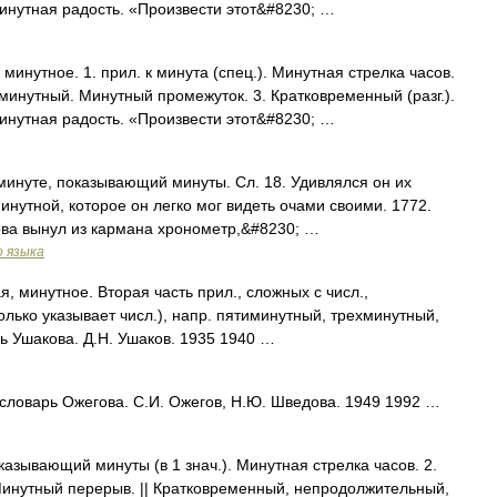
инутная радость. «Произвести этот&#8230; …
нутное. 1. прил. к минута (спец.). Минутная стрелка часов.
инутный. Минутный промежуток. 3. Кратковременный (разг.).
инутная радость. «Произвести этот&#8230; …
 к минуте, показывающий минуты. Сл. 18. Удивлялся он их
инутной, которое он легко мог видеть очами своими. 1772.
ова вынул из кармана хронометр,&#8230; …
о языка
инутное. Вторая часть прил., сложных с числ.,
олько указывает числ.), напр. пятиминутный, трехминутный,
ь Ушакова. Д.Н. Ушаков. 1935 1940 …
ловарь Ожегова. С.И. Ожегов, Н.Ю. Шведова. 1949 1992 …
казывающий минуты (в 1 знач.). Минутная стрелка часов. 2.
нутный перерыв. || Кратковременный, непродолжительный,