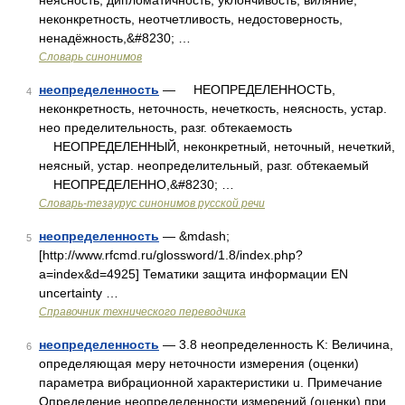
неясность, дипломатичность, уклончивость, виляние,
неконкретность, неотчетливость, недостоверность,
ненадёжность,&#8230; …
Словарь синонимов
неопределенность
— НЕОПРЕДЕЛЕННОСТЬ,
4
неконкретность, неточность, нечеткость, неясность, устар.
нео пределительность, разг. обтекаемость
НЕОПРЕДЕЛЕННЫЙ, неконкретный, неточный, нечеткий,
неясный, устар. неопределительный, разг. обтекаемый
НЕОПРЕДЕЛЕННО,&#8230; …
Словарь-тезаурус синонимов русской речи
неопределенность
— &mdash;
5
[http://www.rfcmd.ru/glossword/1.8/index.php?
a=index&d=4925] Тематики защита информации EN
uncertainty …
Справочник технического переводчика
неопределенность
— 3.8 неопределенность K: Величина,
6
определяющая меру неточности измерения (оценки)
параметра вибрационной характеристики u. Примечание
Определение неопределенности измерений (оценки) при