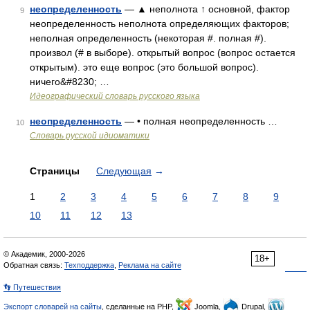
неопределенность
— ▲ неполнота ↑ основной, фактор
9
неопределенность неполнота определяющих факторов;
неполная определенность (некоторая #. полная #).
произвол (# в выборе). открытый вопрос (вопрос остается
открытым). это еще вопрос (это большой вопрос).
ничего&#8230; …
Идеографический словарь русского языка
неопределенность
— • полная неопределенность …
10
Словарь русской идиоматики
Страницы
Следующая
→
1
2
3
4
5
6
7
8
9
10
11
12
13
© Академик, 2000-2026
18+
Обратная связь:
Техподдержка
,
Реклама на сайте
👣 Путешествия
Экспорт словарей на сайты
, сделанные на PHP,
Joomla,
Drupal,