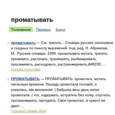
проматывать
Толкование
Перевод
Книги
проматывать
— См. тратить... Словарь русских синонимов
1
и сходных по смыслу выражений. под. ред. Н. Абрамова,
М.: Русские словари, 1999. проматывать мотать, тратить;
проживать, расточать, транжирить, разбазаривать,
просаживать, расходовать, растранжиривать,&#8230; …
Словарь синонимов
ПРОМАТЫВАТЬ
— ПРОМАТЫВАТЬ, промотать, мотать
2
несколько времени. Лошадь промотала головой, и
уперлась, как вкопанная. | Бабушка весь день нитки
промотала. | что, издержать, истратить без толку, спустить,
протранжирить, протурить. Свое промотал, а чужого не
дают …
Толковый словарь Даля