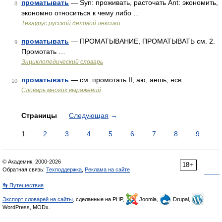
проматывать
— Syn: проживать, расточать Ant: экономить,
8
экономно относиться к чему либо …
Тезаурус русской деловой лексики
проматывать
— ПРОМАТЫВАНИЕ, ПРОМАТЫВАТЬ см. 2.
9
Промотать …
Энциклопедический словарь
проматывать
— см. промотать II; аю, аешь; нсв …
10
Словарь многих выражений
Страницы
Следующая
→
1
2
3
4
5
6
7
8
9
© Академик, 2000-2026
18+
Обратная связь:
Техподдержка
,
Реклама на сайте
👣 Путешествия
Экспорт словарей на сайты
, сделанные на PHP,
Joomla,
Drupal,
WordPress, MODx.