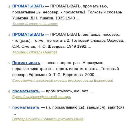
ПРОМАТЫВАТЬ
— ПРОМАТЫВАТЬ, проматываю,
3
проматываешь. несовер. к промотать1. Толковый словарь
Ушакова. Д.Н. Ушаков. 1935 1940 …
Толковый словарь Ушакова
ПРОМАТЫВАТЬ
— ПРОМАТЫВАТЬ, аю, аешь; несовер.,
4
что (разг.). То же, что мотать 2. Толковый словарь Ожегова.
С.И. Ожегов, Н.Ю. Шведова. 1949 1992 …
Толковый словарь Ожегова
Проматывать
— несов. перех. разг. Неразумно,
5
нерасчетливо тратить, терять из за мотовства. Толковый
словарь Ефремовой. Т. Ф. Ефремова. 2000 …
Современный толковый словарь русского языка Ефремовой
проматывать
— пром атывать, аю, ает …
6
Русский орфографический словарь
проматывать
— (I), прома/тываю(сь), ваешь(ся), вают(ся)
7
…
Орфографический словарь русского языка