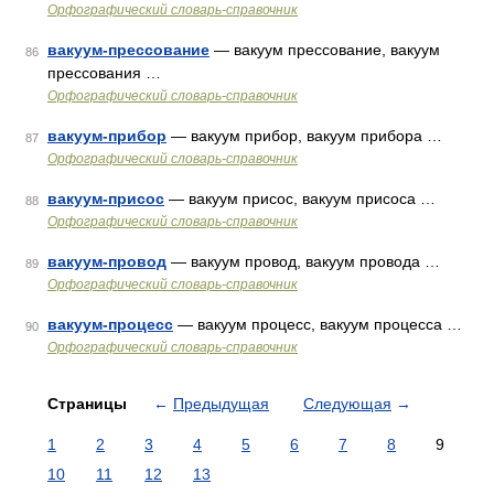
Орфографический словарь-справочник
вакуум-прессование
— вакуум прессование, вакуум
86
прессования …
Орфографический словарь-справочник
вакуум-прибор
— вакуум прибор, вакуум прибора …
87
Орфографический словарь-справочник
вакуум-присос
— вакуум присос, вакуум присоса …
88
Орфографический словарь-справочник
вакуум-провод
— вакуум провод, вакуум провода …
89
Орфографический словарь-справочник
вакуум-процесс
— вакуум процесс, вакуум процесса …
90
Орфографический словарь-справочник
Страницы
←
Предыдущая
Следующая
→
1
2
3
4
5
6
7
8
9
10
11
12
13