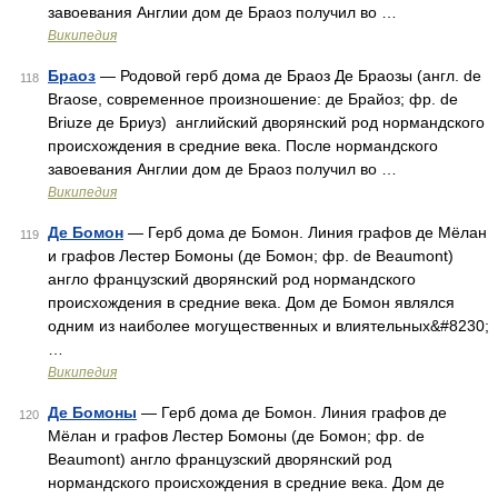
завоевания Англии дом де Браоз получил во …
Википедия
Браоз
— Родовой герб дома де Браоз Де Браозы (англ. de
118
Braose, современное произношение: де Брайоз; фр. de
Briuze де Бриуз) английский дворянский род нормандского
происхождения в средние века. После нормандского
завоевания Англии дом де Браоз получил во …
Википедия
Де Бомон
— Герб дома де Бомон. Линия графов де Мёлан
119
и графов Лестер Бомоны (де Бомон; фр. de Beaumont)
англо французский дворянский род нормандского
происхождения в средние века. Дом де Бомон являлся
одним из наиболее могущественных и влиятельных&#8230;
…
Википедия
Де Бомоны
— Герб дома де Бомон. Линия графов де
120
Мёлан и графов Лестер Бомоны (де Бомон; фр. de
Beaumont) англо французский дворянский род
нормандского происхождения в средние века. Дом де