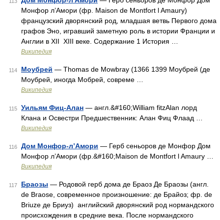
Дом Монфор-л'Амори
— Герб сеньоров де Монфор Дом
113
Монфор л’Амори (фр. Maison de Montfort l Amaury)
французский дворянский род, младшая ветвь Первого дома
графов Эно, игравший заметную роль в истории Франции и
Англии в XII XIII веке. Содержание 1 История …
Википедия
Моубрей
— Thomas de Mowbray (1366 1399 Моубрей (де
114
Моубрей, иногда Мобрей, совреме …
Википедия
Уильям Фиц-Алан
— англ.&#160;William fitzAlan лорд
115
Клана и Освестри Предшественник: Алан Фиц Флаад …
Википедия
Дом Монфор-л’Амори
— Герб сеньоров де Монфор Дом
116
Монфор л’Амори (фр.&#160;Maison de Montfort l Amaury …
Википедия
Браозы
— Родовой герб дома де Браоз Де Браозы (англ.
117
de Braose, современное произношение: де Брайоз; фр. de
Briuze де Бриуз) английский дворянский род нормандского
происхождения в средние века. После нормандского