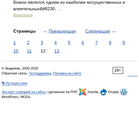
Бомон являлся одним из наиболее могущественных и
влиятельных&#8230; …
Википедия
Страницы
←
Предыдущая
Следующая
→
1
2
3
4
5
6
7
8
9
10
11
12
13
© Академик, 2000-2026
18+
Обратная связь:
Техподдержка
,
Реклама на сайте
👣 Путешествия
Экспорт словарей на сайты
, сделанные на PHP,
Joomla,
Drupal,
WordPress, MODx.