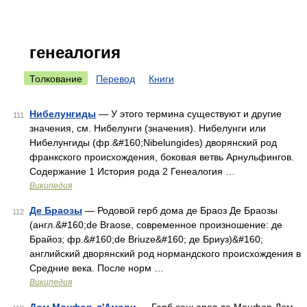
генеалогия
Толкование
Перевод
Книги
Нибелунгиды
— У этого термина существуют и другие
111
значения, см. Нибелунги (значения). Нибелунги или
Нибелунгиды (фр.&#160;Nibelungides) дворянский род
франкского происхождения, боковая ветвь Арнульфингов.
Содержание 1 История рода 2 Генеалогия …
Википедия
Де Браозы
— Родовой герб дома де Браоз Де Браозы
112
(англ.&#160;de Braose, современное произношение: де
Брайоз; фр.&#160;de Briuze&#160; де Бриуз)&#160;
английский дворянский род нормандского происхождения в
Средние века. После норм …
Википедия