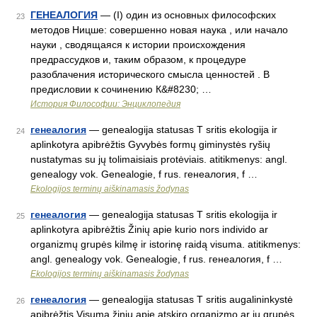
ГЕНЕАЛОГИЯ
— (I) один из основных философских
23
методов Ницше: совершенно новая наука , или начало
науки , сводящаяся к истории происхождения
предрассудков и, таким образом, к процедуре
разоблачения исторического смысла ценностей . В
предисловии к сочинению К&#8230; …
История Философии: Энциклопедия
генеалогия
— genealogija statusas T sritis ekologija ir
24
aplinkotyra apibrėžtis Gyvybės formų giminystės ryšių
nustatymas su jų tolimaisiais protėviais. atitikmenys: angl.
genealogy vok. Genealogie, f rus. генеалогия, f …
Ekologijos terminų aiškinamasis žodynas
генеалогия
— genealogija statusas T sritis ekologija ir
25
aplinkotyra apibrėžtis Žinių apie kurio nors individo ar
organizmų grupės kilmę ir istorinę raidą visuma. atitikmenys:
angl. genealogy vok. Genealogie, f rus. генеалогия, f …
Ekologijos terminų aiškinamasis žodynas
генеалогия
— genealogija statusas T sritis augalininkystė
26
apibrėžtis Visuma žinių apie atskiro organizmo ar jų grupės