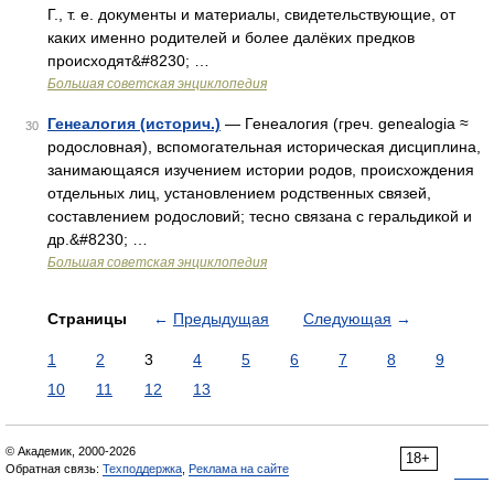
Г., т. е. документы и материалы, свидетельствующие, от
каких именно родителей и более далёких предков
происходят&#8230; …
Большая советская энциклопедия
Генеалогия (историч.)
— Генеалогия (греч. genealogia ≈
30
родословная), вспомогательная историческая дисциплина,
занимающаяся изучением истории родов, происхождения
отдельных лиц, установлением родственных связей,
составлением родословий; тесно связана с геральдикой и
др.&#8230; …
Большая советская энциклопедия
Страницы
←
Предыдущая
Следующая
→
1
2
3
4
5
6
7
8
9
10
11
12
13
© Академик, 2000-2026
18+
Обратная связь:
Техподдержка
,
Реклама на сайте