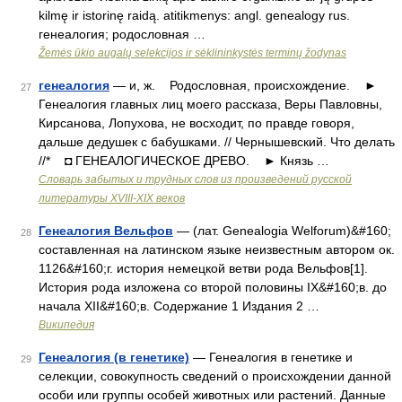
kilmę ir istorinę raidą. atitikmenys: angl. genealogy rus.
генеалогия; родословная …
Žemės ūkio augalų selekcijos ir sėklininkystės terminų žodynas
генеалогия
— и, ж. Родословная, происхождение. ►
27
Генеалогия главных лиц моего рассказа, Веры Павловны,
Кирсанова, Лопухова, не восходит, по правде говоря,
дальше дедушек с бабушками. // Чернышевский. Что делать
//* ◘ ГЕНЕАЛОГИЧЕСКОЕ ДРЕВО. ► Князь …
Словарь забытых и трудных слов из произведений русской
литературы ХVIII-ХIХ веков
Генеалогия Вельфов
— (лат. Genealogia Welforum)&#160;
28
составленная на латинском языке неизвестным автором ок.
1126&#160;г. история немецкой ветви рода Вельфов[1].
История рода изложена со второй половины IX&#160;в. до
начала XII&#160;в. Содержание 1 Издания 2 …
Википедия
Генеалогия (в генетике)
— Генеалогия в генетике и
29
селекции, совокупность сведений о происхождении данной
особи или группы особей животных или растений. Данные