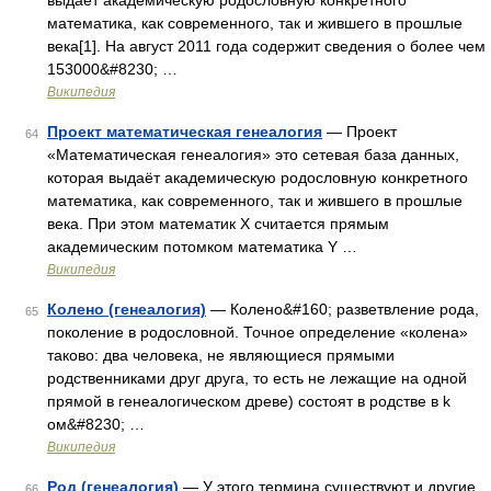
выдаёт академическую родословную конкретного
математика, как современного, так и жившего в прошлые
века[1]. На август 2011 года содержит сведения о более чем
153000&#8230; …
Википедия
Проект математическая генеалогия
— Проект
64
«Математическая генеалогия» это сетевая база данных,
которая выдаёт академическую родословную конкретного
математика, как современного, так и жившего в прошлые
века. При этом математик X считается прямым
академическим потомком математика Y …
Википедия
Колено (генеалогия)
— Колено&#160; разветвление рода,
65
поколение в родословной. Точное определение «колена»
таково: два человека, не являющиеся прямыми
родственниками друг друга, то есть не лежащие на одной
прямой в генеалогическом древе) состоят в родстве в k
ом&#8230; …
Википедия
Род (генеалогия)
— У этого термина существуют и другие
66