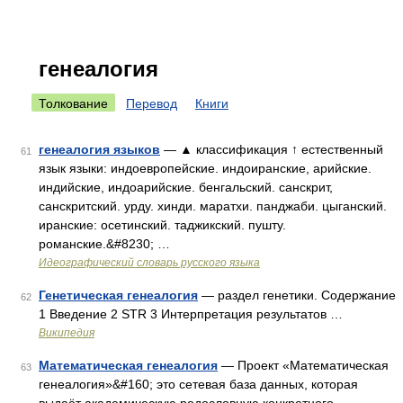
генеалогия
Толкование
Перевод
Книги
генеалогия языков
— ▲ классификация ↑ естественный
61
язык языки: индоевропейские. индоиранские, арийские.
индийские, индоарийские. бенгальский. санскрит,
санскритский. урду. хинди. маратхи. панджаби. цыганский.
иранские: осетинский. таджикский. пушту.
романские.&#8230; …
Идеографический словарь русского языка
Генетическая генеалогия
— раздел генетики. Содержание
62
1 Введение 2 STR 3 Интерпретация результатов …
Википедия
Математическая генеалогия
— Проект «Математическая
63
генеалогия»&#160; это сетевая база данных, которая