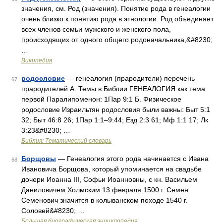
значения, см. Род (значения). Понятие рода в генеалогии
очень близко к понятию рода в этнологии. Род объединяет
всех членов семьи мужского и женского пола,
происходящих от одного общего родоначальника,&#8230;
…
Википедия
родословие
— генеалогия (прародители) перечень
67
прародителей А. Темы в Библии ГЕНЕАЛОГИЯ как тема
первой Паралипоменон: 1Пар 9:1 Б. Физическое
родословие Израильтян родословия были важны: Быт 5:1
32; Быт 46:8 26; 1Пар 1:1–9:44; Езд 2:3 61; Мф 1:1 17; Лк
3:23&#8230; …
Библия: Тематический словарь
Борщовы
— Генеалогия этого рода начинается с Ивана
68
Ивановича Борщова, который упоминается на свадьбе
дочери Иоанна III, Софьи Иоанновны, с кн. Васильем
Даниловичем Холмским 13 февраля 1500 г. Семен
Семенович значится в колыванском походе 1540 г.
Соловей&#8230; …
Большая биографическая энциклопедия