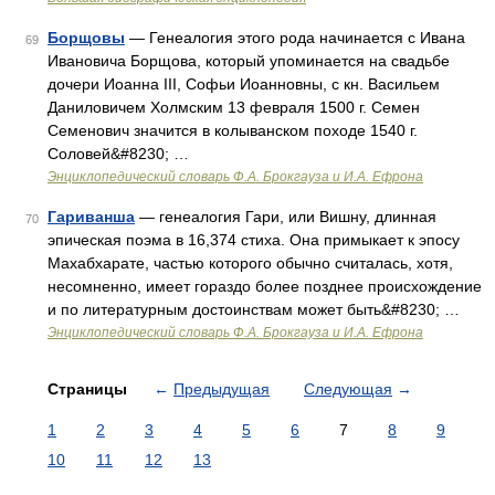
Борщовы
— Генеалогия этого рода начинается с Ивана
69
Ивановича Борщова, который упоминается на свадьбе
дочери Иоанна III, Софьи Иоанновны, с кн. Васильем
Даниловичем Холмским 13 февраля 1500 г. Семен
Семенович значится в колыванском походе 1540 г.
Соловей&#8230; …
Энциклопедический словарь Ф.А. Брокгауза и И.А. Ефрона
Гариванша
— генеалогия Гари, или Вишну, длинная
70
эпическая поэма в 16,374 стиха. Она примыкает к эпосу
Махабхарате, частью которого обычно считалась, хотя,
несомненно, имеет гораздо более позднее происхождение
и по литературным достоинствам может быть&#8230; …
Энциклопедический словарь Ф.А. Брокгауза и И.А. Ефрона
Страницы
←
Предыдущая
Следующая
→
1
2
3
4
5
6
7
8
9
10
11
12
13