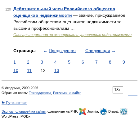
Действительный член Российского общества
120
оценщиков недвижимости
— звание, присуждаемое
Российским обществом оценщиков недвижимости за
высокий профессионализм …
Словарь терминов по экспертизе и управлению недвижимостью
Страницы
←
Предыдущая
Следующая
→
1
2
3
4
5
6
7
8
9
10
11
12
13
© Академик, 2000-2026
18+
Обратная связь:
Техподдержка
,
Реклама на сайте
👣 Путешествия
Экспорт словарей на сайты
, сделанные на PHP,
Joomla,
Drupal,
WordPress, MODx.