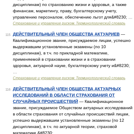
дисциплинам) по страхованию жизни и здоровья, а также
финансам, маркетингу, праву, бухгалтерскому учету,
управлению персоналом, обеспечению льгот для&#8230; …
Страхование и управление риском. Терминологический словарь
ДЕЙСТВИТЕЛЬНЫЙ ЧЛЕН ОБЩЕСТВА АКТУАРИЕВ
—
115
Квалификационное звание, присуждаемое лицам, успешно
выдержавшим установленные экзамены (по 10
дисциплинам), в т.ч. по прикладной математике,
применяемой в страховании жизни и в страховании
здоровья, актуарной науке, бухгалтерскому учету и&#8230;
…
Страхование и управление риском. Терминологический словарь
ДЕЙСТВИТЕЛЬНЫЙ ЧЛЕН ОБЩЕСТВА АКТУАРНЫХ
116
ИССЛЕДОВАНИЙ В ОБЛАСТИ СТРАХОВАНИЯ ОТ
СЛУЧАЙНЫХ ПРОИСШЕСТВИЙ
— Квалификационное
звание, присуждаемое Обществом актуарных исследований
в области страхования от случайных происшествий лицам,
успешно выдержавшим установленные экзамены (по 12
дисциплинам), в т.ч. по актуарной теории, страховой
математике,&#8230; …