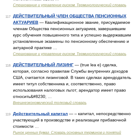
Страхование и управление риском. Терминологический словарь
ДЕЙСТВИТЕЛЬНЫЙ ЧЛЕН ОБЩЕСТВА ПЕНСИОННЫХ
117
АКТУАРИЕВ
— Квалификационное звание, присуждаемое
членам Общества пенсионных актуариев, завершившим
курс обучения повышенного типа и успешно выдержавшим
установленные экзамены по пенсионному обеспечению и
актуарной практике …
Страхование и управление риском. Терминологический словарь
ДЕЙСТВИТЕЛЬНЫЙ ЛИЗИНГ
— (true lea e) сделка,
118
которая, согласно правилам Службы внутренних доходов
США, считается лизинговой. В таких сделках арендодатель
имеет титул собственника и, соответственно, право
использования налоговых льгот; арендатор имеет право
относить&#8230; …
Внешнеэкономический толковый словарь
Действительный капитал
— – капитал, непосредственно
119
участвующий в производстве и реализации прибавочной
стоимости …
Рынок ценных бумаг. Словарь основных терминов и понятий