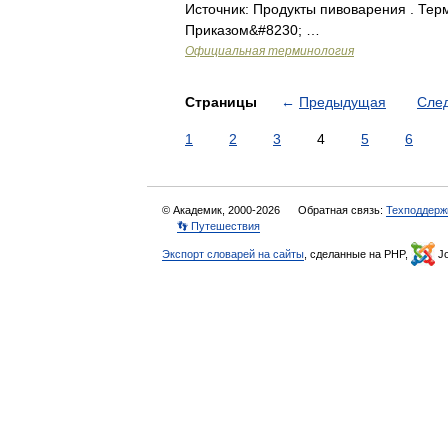
Источник: Продукты пивоварения . Тер
Приказом&#8230; …
Официальная терминология
Страницы
←
Предыдущая
Сле
1
2
3
4
5
6
© Академик, 2000-2026
Обратная связь:
Техподдерж
👣 Путешествия
Экспорт словарей на сайты
, сделанные на PHP,
Jo