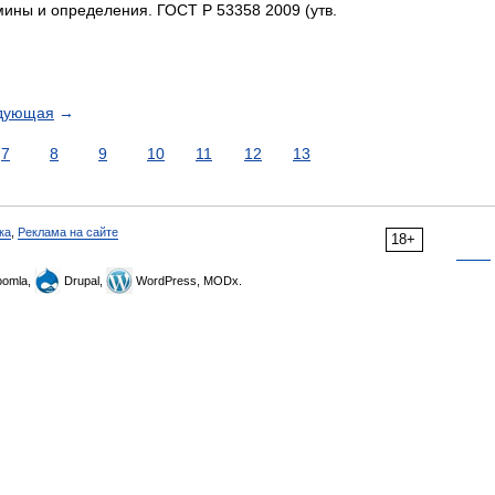
мины и определения. ГОСТ Р 53358 2009 (утв.
дующая
→
7
8
9
10
11
12
13
ка
,
Реклама на сайте
18+
omla,
Drupal,
WordPress, MODx.