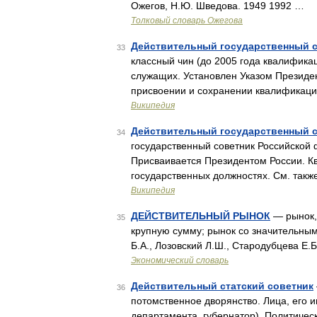
Ожегов, Н.Ю. Шведова. 1949 1992 …
Толковый словарь Ожегова
Действительный государственный с
33
классный чин (до 2005 года квалифик
служащих. Установлен Указом Президен
присвоении и сохранении квалификац
Википедия
Действительный государственный 
34
государственный советник Российской ф
Присваивается Президентом России. 
государственных должностях. См. так
Википедия
ДЕЙСТВИТЕЛЬНЫЙ РЫНОК
— рынок,
35
крупную сумму; рынок со значительным
Б.А., Лозовский Л.Ш., Стародубцева Е.
Экономический словарь
Действительный статский советник
36
потомственное дворянство. Лица, его 
департамента, губернатор). Политическ