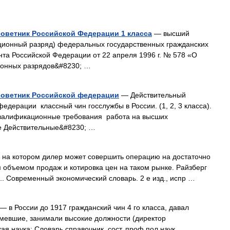
оветник Российской Федерации 1 класса
— высший
ационный разряд) федеральных государственных гражданских
та Российской Федерации от 22 апреля 1996 г. № 578 «О
ионных разрядов&#8230; …
советник Российской федерации
— Действительный
едерации классный чин госслужбы в России. (1, 2, 3 класса).
Квалификационные требования работа на высших
же Действительные&#8230; …
 на котором дилер может совершить операцию на достаточно
 объемом продаж и котировка цен на таком рынке. Райзберг
Б.. Современный экономический словарь. 2 е изд., испр …
— в России до 1917 гражданский чин 4 го класса, давал
имевшие, занимали высокие должности (директор
ая наука: Словарь справочник. сост. проф пол наук