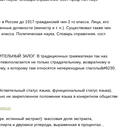
в России до 1917 гражданский чин 2 го класса. Лица, его
нные должности (министр и т. п.). Существовал также чин
 класса. Политическая наука: Словарь справочник. сост.
ЬНЫЙ ЗАЛОГ. В традиционных грамматиках так наз.
противополагается не только страдательному, возвратному и
ему, к которому там относятся непереходные глаголы&#8230;
ствительный статус языка, функциональный статус языка).
ьно не закрепленное положение языка в конкретном обществе
ребило
к. истинный экстракт): массовая доля экстракта,
пирта и двуокиси углерода, выраженная в процентах...