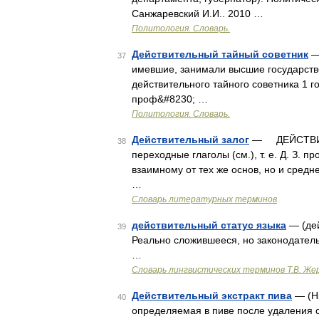
Санжаревский И.И.. 2010 …
Политология. Словарь.
Действительный тайный советник
— 
37
имевшие, занимали высшие государстве
действительного тайного советника 1 го
проф&#8230; …
Политология. Словарь.
Действительный залог
— ДЕЙСТВИТЕЛ
38
переходные глаголы (см.), т. е. Д. З. 
взаимному от тех же основ, но и средн
…
Словарь литературных терминов
действительный статус языка
— (дей
39
Реально сложившееся, но законодател
…
Словарь лингвистических терминов Т.В. Же
Действительный экстракт пива
— (Нр
40
определяемая в пиве после удаления с