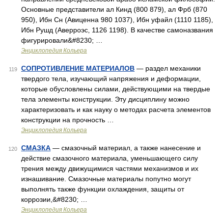
Основные представители ал Кинд (800 879), ал Фрб (870
950), Ибн Сн (Авиценна 980 1037), Ибн уфайл (1110 1185),
Ибн Рушд (Аверроэс, 1126 1198). В качестве самоназвания
фигурировали&#8230; …
Энциклопедия Кольера
СОПРОТИВЛЕНИЕ МАТЕРИАЛОВ
— раздел механики
119
твердого тела, изучающий напряжения и деформации,
которые обусловлены силами, действующими на твердые
тела элементы конструкции. Эту дисциплину можно
характеризовать и как науку о методах расчета элементов
конструкции на прочность …
Энциклопедия Кольера
СМАЗКА
— смазочный материал, а также нанесение и
120
действие смазочного материала, уменьшающего силу
трения между движущимися частями механизмов и их
изнашивание. Смазочные материалы попутно могут
выполнять также функции охлаждения, защиты от
коррозии,&#8230; …
Энциклопедия Кольера