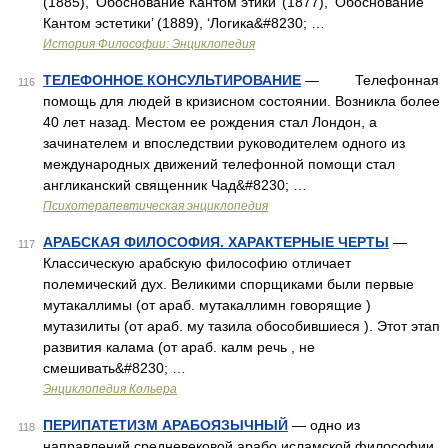
(1885), ‘Обоснование Кантом этики’ (1877), ‘Обоснование
Кантом эстетики’ (1889), ‘Логика&#8230; …
История Философии: Энциклопедия
ТЕЛЕФОННОЕ КОНСУЛЬТИРОВАНИЕ
— Телефонная
116
помощь для людей в кризисном состоянии. Возникла более
40 лет назад. Местом ее рождения стал Лондон, а
зачинателем и впоследствии руководителем одного из
международных движений телефонной помощи стал
англиканский священник Чад&#8230; …
Психотерапевтическая энциклопедия
АРАБСКАЯ ФИЛОСОФИЯ. ХАРАКТЕРНЫЕ ЧЕРТЫ
—
117
Классическую арабскую философию отличает
полемический дух. Великими спорщиками были первые
мутакаллимы (от араб. мутакаллимн говорящие )
мутазилиты (от араб. му тазила обособившиеся ). Этот этап
развития калама (от араб. калм речь , не
смешивать&#8230; …
Энциклопедия Кольера
ПЕРИПАТЕТИЗМ АРАБОЯЗЫЧНЫЙ
— одно из
118
направлений средневековой арабо исламской философии.