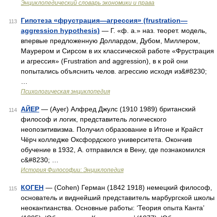
Энциклопедический словарь экономики и права
Гипотеза «фрустрация—агрессия» (frustration—
113
aggression hypothesis)
— Г. «ф. а.» наз. теорет. модель,
впервые предложенную Доллардом, Дубом, Миллером,
Маурером и Сирсом в их классической работе «Фрустрация
и агрессия» (Frustration and aggression), в к рой они
попытались объяснить челов. агрессию исходя из&#8230;
…
Психологическая энциклопедия
АЙЕР
— (Ауег) Алфред Джулс (1910 1989) британский
114
философ и логик, представитель логического
неопозитивизма. Получил образование в Итоне и Крайст
Чёрч колледже Оксфордского университета. Окончив
обучение в 1932, А. отправился в Вену, где познакомился
с&#8230; …
История Философии: Энциклопедия
КОГЕН
— (Cohen) Герман (1842 1918) немецкий философ,
115
основатель и виднейший представитель марбургской школы
неокантианства. Основные работы: ‘Теория опыта Канта’