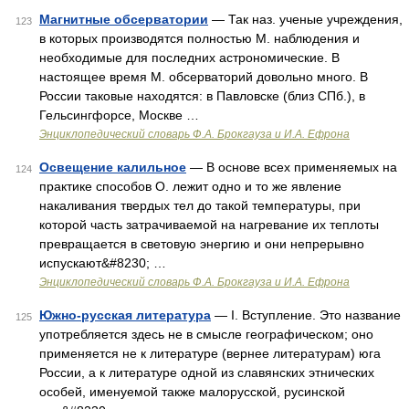
Магнитные обсерватории
— Так наз. ученые учреждения,
123
в которых производятся полностью М. наблюдения и
необходимые для последних астрономические. В
настоящее время М. обсерваторий довольно много. В
России таковые находятся: в Павловске (близ СПб.), в
Гельсингфорсе, Москве …
Энциклопедический словарь Ф.А. Брокгауза и И.А. Ефрона
Освещение калильное
— В основе всех применяемых на
124
практике способов О. лежит одно и то же явление
накаливания твердых тел до такой температуры, при
которой часть затрачиваемой на нагревание их теплоты
превращается в световую энергию и они непрерывно
испускают&#8230; …
Энциклопедический словарь Ф.А. Брокгауза и И.А. Ефрона
Южно-русская литература
— I. Вступление. Это название
125
употребляется здесь не в смысле географическом; оно
применяется не к литературе (вернее литературам) юга
России, а к литературе одной из славянских этнических
особей, именуемой также малорусской, русинской