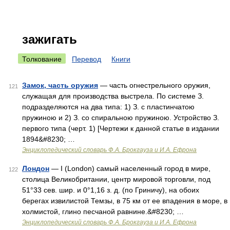
зажигать
Толкование
Перевод
Книги
Замок, часть оружия
— часть огнестрельного оружия,
121
служащая для производства выстрела. По системе З.
подразделяются на два типа: 1) З. с пластинчатою
пружиною и 2) З. со спиральною пружиною. Устройство З.
первого типа (черт. 1) [Чертежи к данной статье в издании
1894&#8230; …
Энциклопедический словарь Ф.А. Брокгауза и И.А. Ефрона
Лондон
— I (London) самый населенный город в мире,
122
столица Великобритании, центр мировой торговли, под
51°33 сев. шир. и 0°1,16 з. д. (по Гриничу), на обоих
берегах извилистой Темзы, в 75 км от ее впадения в море, в
холмистой, глино песчаной равнине.&#8230; …
Энциклопедический словарь Ф.А. Брокгауза и И.А. Ефрона