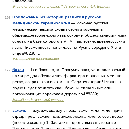
или&#8230; …
Энциклопедический словарь Ф.А. Брокгауза и И.А. Ефрона
Приложение. Из истории развития русской
126
медицинской терминологии
— Исконно русская
медицинская лексика уходит своими корнями в
общеиндоевропейский язык основу и общеславянский язык
основу, на базе которого в VII VIII вв. возник древнерусский
язык. Письменность появилась на Руси в середине X в. в
виде&#8230; …
Медицинская энциклопедия
ба́кен
— 1) и бакан, а, м. Плавучий знак, устанавливаемый
127
на якоре для обозначения фарватера и опасных мест на
реках, озерах, в заливах и т. п. Садится старик Чеканов в
лодку и едет зажигать свои бакены, сигнальные огни,
показывающие пароходам дорогу по&#8230; …
Малый академический словарь
заже́чь
— жгу, жжёшь, жгут; прош. зажёг, жгла, жгло; прич.
128
страд. прош. зажжённый, жжён, жжена, жжено; сов., перех.
(несов. зажигать) 1. Заставить гореть; вызвать горение.
Зажечь лампу. Зажечь огонь. Зажечь свет. □ Архип открыл