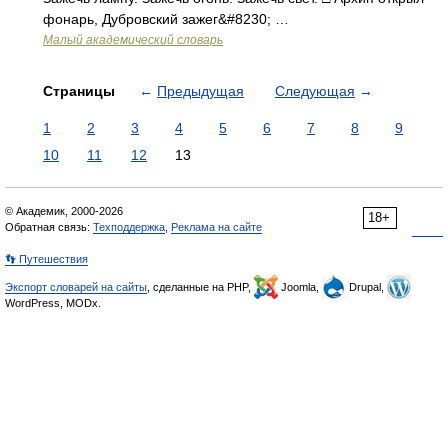
фонарь, Дубровский зажег&#8230; …
Малый академический словарь
Страницы
←
Предыдущая
Следующая
→
1
2
3
4
5
6
7
8
9
10
11
12
13
© Академик, 2000-2026
18+
Обратная связь:
Техподдержка
,
Реклама на сайте
👣 Путешествия
Экспорт словарей на сайты
, сделанные на PHP,
Joomla,
Drupal,
WordPress, MODx.