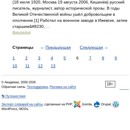
(18 июля 1920, Москва 19 августа 2006, Кишинёв) русский
писатель, журналист, автор исторической прозы. В годы
Великой Отечественной войны ушёл добровольцем в
ополчение.[1] Работал на военном заводе в Ижевске, затем
старшим&#8230; …
Википедия
Страницы
←
Предыдущая
Следующая
→
1
2
3
4
5
6
7
8
9
10
11
12
13
© Академик, 2000-2026
18+
Обратная связь:
Техподдержка
,
Реклама на сайте
👣 Путешествия
Экспорт словарей на сайты
, сделанные на PHP,
Joomla,
Drupal,
WordPress, MODx.