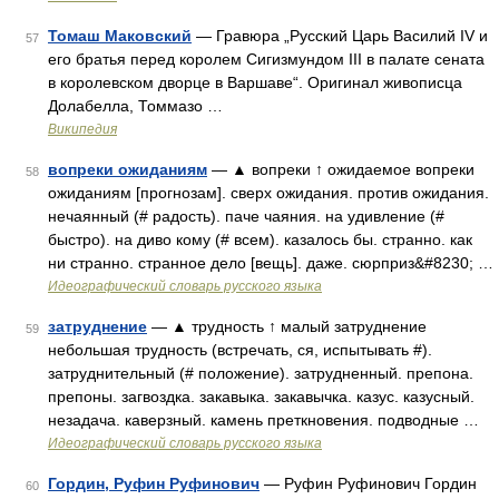
Томаш Маковский
— Гравюра „Русский Царь Василий IV и
57
его братья перед королем Сигизмундом III в палате сената
в королевском дворце в Варшаве“. Оригинал живописца
Долабелла, Томмазо …
Википедия
вопреки ожиданиям
— ▲ вопреки ↑ ожидаемое вопреки
58
ожиданиям [прогнозам]. сверх ожидания. против ожидания.
нечаянный (# радость). паче чаяния. на удивление (#
быстро). на диво кому (# всем). казалось бы. странно. как
ни странно. странное дело [вещь]. даже. сюрприз&#8230; …
Идеографический словарь русского языка
затруднение
— ▲ трудность ↑ малый затруднение
59
небольшая трудность (встречать, ся, испытывать #).
затруднительный (# положение). затрудненный. препона.
препоны. загвоздка. закавыка. закавычка. казус. казусный.
незадача. каверзный. камень преткновения. подводные …
Идеографический словарь русского языка
Гордин, Руфин Руфинович
— Руфин Руфинович Гордин
60