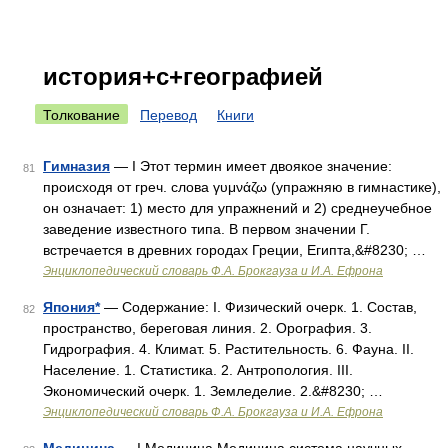
история+с+географией
Толкование
Перевод
Книги
Гимназия
— I Этот термин имеет двоякое значение:
81
происходя от греч. слова γυμνάζω (упражняю в гимнастике),
он означает: 1) место для упражнений и 2) среднеучебное
заведение известного типа. В первом значении Г.
встречается в древних городах Греции, Египта,&#8230; …
Энциклопедический словарь Ф.А. Брокгауза и И.А. Ефрона
Япония*
— Содержание: I. Физический очерк. 1. Состав,
82
пространство, береговая линия. 2. Орография. 3.
Гидрография. 4. Климат. 5. Растительность. 6. Фауна. II.
Население. 1. Статистика. 2. Антропология. III.
Экономический очерк. 1. Земледелие. 2.&#8230; …
Энциклопедический словарь Ф.А. Брокгауза и И.А. Ефрона