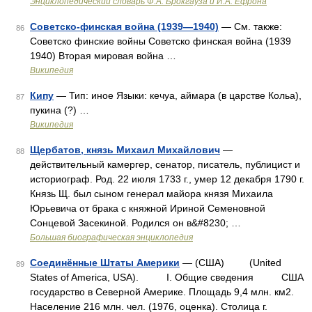
Энциклопедический словарь Ф.А. Брокгауза и И.А. Ефрона
Советско-финская война (1939—1940)
— См. также:
86
Советско финские войны Советско финская война (1939
1940) Вторая мировая война …
Википедия
Кипу
— Тип: иное Языки: кечуа, аймара (в царстве Кольа),
87
пукина (?) …
Википедия
Щербатов, князь Михаил Михайлович
—
88
действительный камергер, сенатор, писатель, публицист и
историограф. Род. 22 июля 1733 г., умер 12 декабря 1790 г.
Князь Щ. был сыном генерал майора князя Михаила
Юрьевича от брака с княжной Ириной Семеновной
Сонцевой Засекиной. Родился он в&#8230; …
Большая биографическая энциклопедия
Соединённые Штаты Америки
— (США) (United
89
States of America, USA). I. Общие сведения США
государство в Северной Америке. Площадь 9,4 млн. км2.
Население 216 млн. чел. (1976, оценка). Столица г.