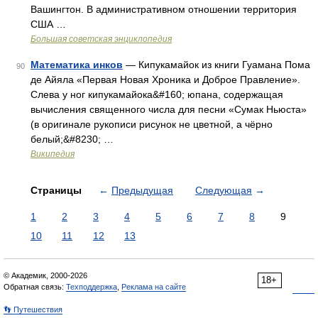
Вашингтон. В административном отношении территория
США …
Большая советская энциклопедия
Математика инков
— Кипукамайок из книги Гуамана Пома
90
де Айяла «Первая Новая Хроника и Доброе Правление».
Слева у ног кипукамайока&#160; юпана, содержащая
вычисления священного числа для песни «Сумак Ньюста»
(в оригинале рукописи рисунок не цветной, а чёрно
белый;&#8230; …
Википедия
Страницы
←
Предыдущая
Следующая
→
1
2
3
4
5
6
7
8
9
10
11
12
13
© Академик, 2000-2026
18+
Обратная связь:
Техподдержка
,
Реклама на сайте
👣 Путешествия