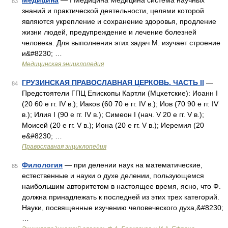
Медицина
— I Медицина Медицина система научных
83
знаний и практической деятельности, целями которой
являются укрепление и сохранение здоровья, продление
жизни людей, предупреждение и лечение болезней
человека. Для выполнения этих задач М. изучает строение
и&#8230; …
Медицинская энциклопедия
ГРУЗИНСКАЯ ПРАВОСЛАВНАЯ ЦЕРКОВЬ. ЧАСТЬ II
—
84
Предстоятели ГПЦ Епископы Картли (Мцхетские): Иоанн I
(20 60 е гг. IV в.); Иаков (60 70 е гг. IV в.); Иов (70 90 е гг. IV
в.); Илия I (90 е гг. IV в.); Симеон I (нач. V 20 е гг. V в.);
Моисей (20 е гг. V в.); Иона (20 е гг. V в.); Иеремия (20
е&#8230; …
Православная энциклопедия
Филология
— при делении наук на математические,
85
естественные и науки о духе делении, пользующемся
наибольшим авторитетом в настоящее время, ясно, что Ф.
должна принадлежать к последней из этих трех категорий.
Науки, посвященные изучению человеческого духа,&#8230;
…