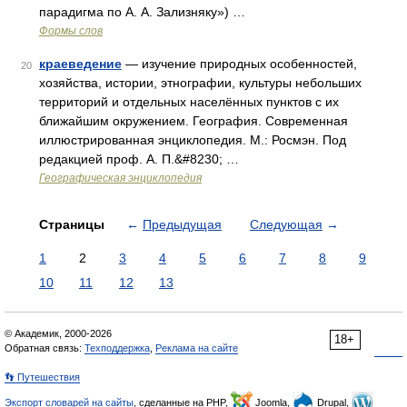
парадигма по А. А. Зализняку») …
Формы слов
краеведение
— изучение природных особенностей,
20
хозяйства, истории, этнографии, культуры небольших
территорий и отдельных населённых пунктов с их
ближайшим окружением. География. Современная
иллюстрированная энциклопедия. М.: Росмэн. Под
редакцией проф. А. П.&#8230; …
Географическая энциклопедия
Страницы
←
Предыдущая
Следующая
→
1
2
3
4
5
6
7
8
9
10
11
12
13
© Академик, 2000-2026
18+
Обратная связь:
Техподдержка
,
Реклама на сайте
👣 Путешествия
Экспорт словарей на сайты
, сделанные на PHP,
Joomla,
Drupal,