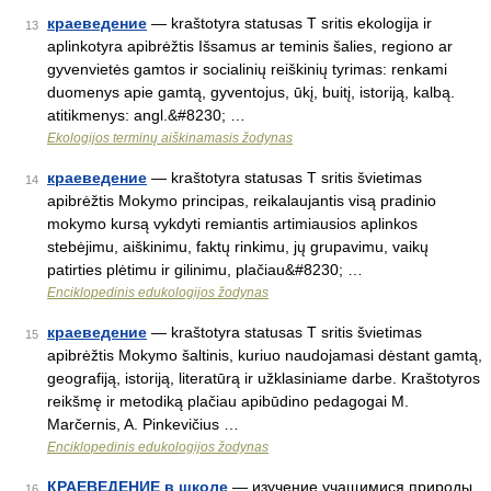
краеведение
— kraštotyra statusas T sritis ekologija ir
13
aplinkotyra apibrėžtis Išsamus ar teminis šalies, regiono ar
gyvenvietės gamtos ir socialinių reiškinių tyrimas: renkami
duomenys apie gamtą, gyventojus, ūkį, buitį, istoriją, kalbą.
atitikmenys: angl.&#8230; …
Ekologijos terminų aiškinamasis žodynas
краеведение
— kraštotyra statusas T sritis švietimas
14
apibrėžtis Mokymo principas, reikalaujantis visą pradinio
mokymo kursą vykdyti remiantis artimiausios aplinkos
stebėjimu, aiškinimu, faktų rinkimu, jų grupavimu, vaikų
patirties plėtimu ir gilinimu, plačiau&#8230; …
Enciklopedinis edukologijos žodynas
краеведение
— kraštotyra statusas T sritis švietimas
15
apibrėžtis Mokymo šaltinis, kuriuo naudojamasi dėstant gamtą,
geografiją, istoriją, literatūrą ir užklasiniame darbe. Kraštotyros
reikšmę ir metodiką plačiau apibūdino pedagogai M.
Marčernis, A. Pinkevičius …
Enciklopedinis edukologijos žodynas
КРАЕВЕДЕНИЕ в школе
— изучение учащимися природы,
16