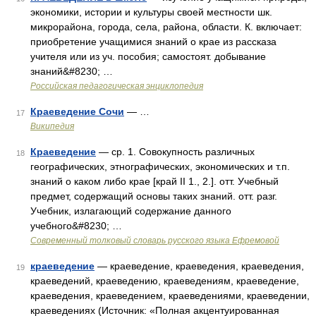
экономики, истории и культуры своей местности шк.
микрорайона, города, села, района, области. К. включает:
приобретение учащимися знаний о крае из рассказа
учителя или из уч. пособия; самостоят. добывание
знаний&#8230; …
Российская педагогическая энциклопедия
Краеведение Сочи
— …
17
Википедия
Краеведение
— ср. 1. Совокупность различных
18
географических, этнографических, экономических и т.п.
знаний о каком либо крае [край II 1., 2.]. отт. Учебный
предмет, содержащий основы таких знаний. отт. разг.
Учебник, излагающий содержание данного
учебного&#8230; …
Современный толковый словарь русского языка Ефремовой
краеведение
— краеведение, краеведения, краеведения,
19
краеведений, краеведению, краеведениям, краеведение,
краеведения, краеведением, краеведениями, краеведении,
краеведениях (Источник: «Полная акцентуированная