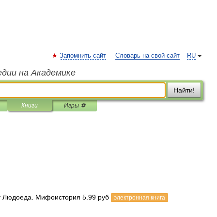
Запомнить сайт
Словарь на свой сайт
RU
едии на Академике
Найти!
Книги
Игры ⚽
ку Людоеда. Мифоистория 5.99 руб
электронная книга