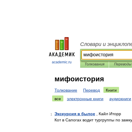
Словари и энциклоп
academic.ru
Толкования
Переводы
мифоистория
Толкование
Перевод
Книги
все
электронные книги
аудиокниги
Экскурсия в былое
, Кайл Иторр
1
Кот в Сапогах водит тургруппы по зам