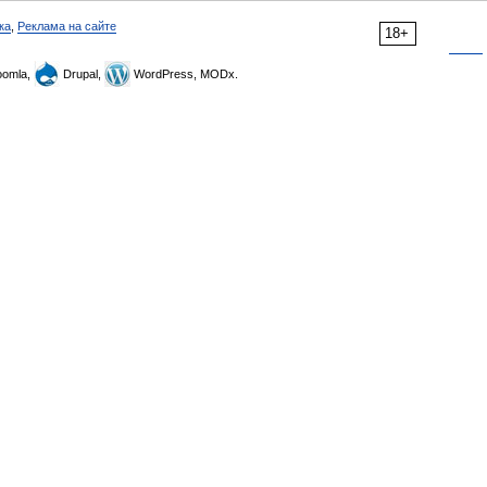
ка
,
Реклама на сайте
18+
omla,
Drupal,
WordPress, MODx.