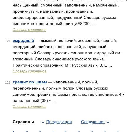
насыщенный, смоченный, заполненный, намоченный,
проникнутый, напитанный, пронизанный,
инфильтрированный, продушенный Словарь русских
синонимов. пропитанный прил.,&#8230; …
Словарь синонимов
смрадный
— дымный, вонючий, зловонный, чадный,
127
смердящий, шибает в нос, вонький, злоуханный,
перегарный Словарь русских синонимов. смрадный см.
зловонный Словарь синонимов русского языка.
Практический справочник. М.: Русский язык. З. Е …
Словарь синонимов
трещит по швам
— наполненный, полный,
128
переполненный, полным полон Словарь русских
синонимов. трещит по швам прил., кол во синонимов: 4 •
наполненный (38) • …
Словарь синонимов
Страницы
←
Предыдущая
Следующая
→