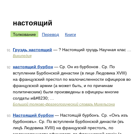
настоящий
Толкование
Перевод
Книги
Груздь настоящий
— ? Настоящий груздь Научная клас …
91
Википедия
настоящий бурбон
— Ср. Он из бурбонов . Ср. По
92
вступлении Бурбонской династии (в лице Людовика XVIII)
на французский престол по малочисленности офицеров во
французской армии (а может быть, и по причинам
политическим) были произведены в офицеры многие
солдаты и&#8230; …
Большой толково-фразеологический словарь Михельсона
Настоящий бурбон
— Настоящій бурбонъ. Ср. «Онъ изъ
93
бурбоновъ». Ср. По вступленіи Бурбонской династіи (въ
лицѣ Людовика XVIII) на французскій престолъ, по