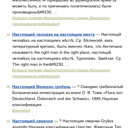
малочисленности офицеровъ во французской арміи (а
можетъ быть, и по причинамъ политическимъ) были
произведены&#8230; …
Большой толково-фразеологический словарь Михельсона
(оригинальная орфография)
Настоящий человек на настоящем месте
— Настоящій
94
человѣкъ на настоящемъ мѣстѣ. Ср. Бѣлинскій, какъ
литературный критикъ, былъ именно тѣмъ, что Англичане
называютъ the right man in the right place, настоящій
человѣкъ на настоящемъ мѣстѣ. Тургеневъ. Замѣтки. Ср.
The right man in the&#8230; …
Большой толково-фразеологический словарь Михельсона
(оригинальная орфография)
Настоящий Венерин гребень
— ? Скандикс гребенчатый
95
Ботаническая иллюстрация из книги О. В. Томе «Flora von
Deutschland, Österreich und der Schweiz», 1885 Научная
классификация …
Википедия
Настоящий сверчок
— ? Настоящие сверчки Gryllus
96
assimilis Научная классификация Царство: Животные Тип …