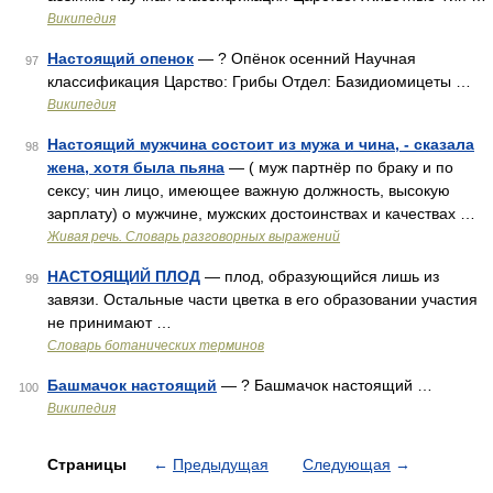
Википедия
Настоящий опенок
— ? Опёнок осенний Научная
97
классификация Царство: Грибы Отдел: Базидиомицеты …
Википедия
Настоящий мужчина состоит из мужа и чина, - сказала
98
жена, хотя была пьяна
— ( муж партнёр по браку и по
сексу; чин лицо, имеющее важную должность, высокую
зарплату) о мужчине, мужских достоинствах и качествах …
Живая речь. Словарь разговорных выражений
НАСТОЯЩИЙ ПЛОД
— плод, образующийся лишь из
99
завязи. Остальные части цветка в его образовании участия
не принимают …
Словарь ботанических терминов
Башмачок настоящий
— ? Башмачок настоящий …
100
Википедия
Страницы
←
Предыдущая
Следующая
→