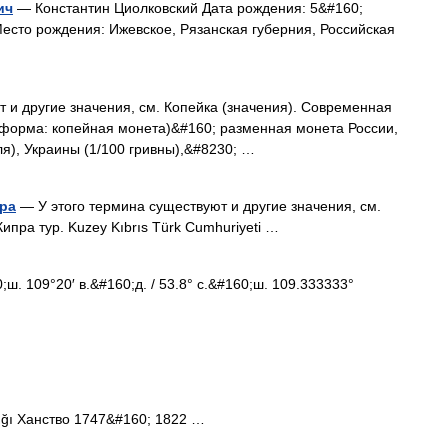
ич
— Константин Циолковский Дата рождения: 5&#160;
Место рождения: Ижевское, Рязанская губерния, Российская
 и другие значения, см. Копейка (значения). Современная
 форма: копейная монета)&#160; разменная монета России,
я), Украины (1/100 гривны),&#8230; …
пра
— У этого термина существуют и другие значения, см.
ипра тур. Kuzey Kıbrıs Türk Cumhuriyeti …
ш. 109°20′ в.&#160;д. / 53.8° с.&#160;ш. 109.333333°
ğı Ханство 1747&#160; 1822 …