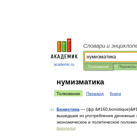
Словари и энциклоп
academic.ru
Толкования
Переводы
нумизматика
Толкование
Перевод
Книги
Бонистика
— (фр.&#160;bonistique)&#
81
вышедшие из употребления денежные з
экономическое и политическое положен
Википедия