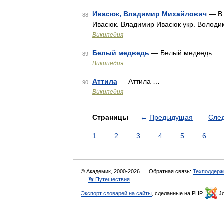
Ивасюк, Владимир Михайлович
— В 
88
Ивасюк. Владимир Ивасюк укр. Володи
Википедия
Белый медведь
— Белый медведь …
89
Википедия
Аттила
— Аттила …
90
Википедия
Страницы
←
Предыдущая
Сле
1
2
3
4
5
6
© Академик, 2000-2026
Обратная связь:
Техподдерж
👣 Путешествия
Экспорт словарей на сайты
, сделанные на PHP,
Jo