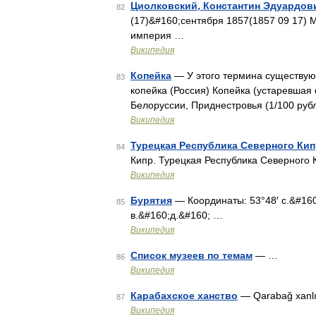
Циолковский, Константин Эдуардов
82
(17)&#160;сентября 1857(1857 09 17) 
империя …
Википедия
Копейка
— У этого термина существуют
83
копейка (Россия) Копейка (устаревшая
Белоруссии, Приднестровья (1/100 рубл
Википедия
Турецкая Республика Северного Ки
84
Кипр. Турецкая Республика Северного К
Википедия
Бурятия
— Координаты: 53°48′ с.&#160;
85
в.&#160;д.&#160; …
Википедия
Список музеев по темам
— …
86
Википедия
Карабахское ханство
— Qarabağ xanlı
87
Википедия