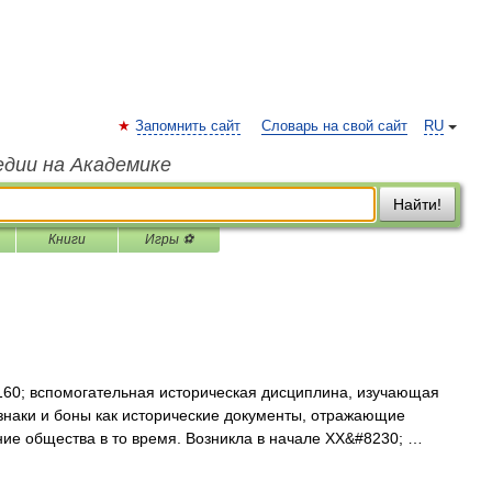
Запомнить сайт
Словарь на свой сайт
RU
едии на Академике
Найти!
Книги
Игры ⚽
160; вспомогательная историческая дисциплина, изучающая
наки и боны как исторические документы, отражающие
ие общества в то время. Возникла в начале XX&#8230; …