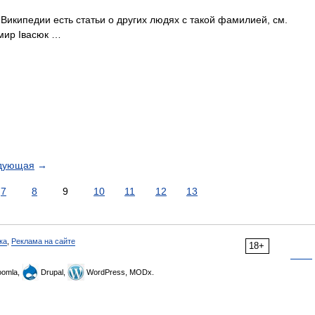
Википедии есть статьи о других людях с такой фамилией, см.
мир Івасюк …
дующая
→
7
8
9
10
11
12
13
ка
,
Реклама на сайте
18+
omla,
Drupal,
WordPress, MODx.