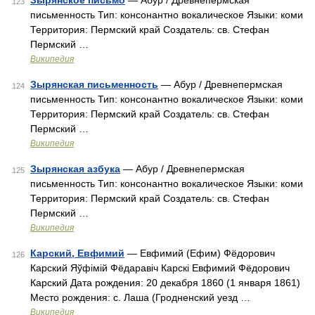
Зырянское письмо
— Абур / Древнепермская
123
письменность Тип: консонантно вокалическое Языки: коми
Территория: Пермский край Создатель: св. Стефан
Пермский …
Википедия
Зырянская письменность
— Абур / Древнепермская
124
письменность Тип: консонантно вокалическое Языки: коми
Территория: Пермский край Создатель: св. Стефан
Пермский …
Википедия
Зырянская азбука
— Абур / Древнепермская
125
письменность Тип: консонантно вокалическое Языки: коми
Территория: Пермский край Создатель: св. Стефан
Пермский …
Википедия
Карский, Евфимий
— Евфимий (Ефим) Фёдорович
126
Карский Яўфімій Фёдаравіч Карскі Евфимий Фёдорович
Карский Дата рождения: 20 декабря 1860 (1 января 1861)
Место рождения: с. Лаша (Гродненский уезд …
Википедия