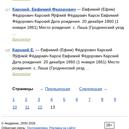
Карский, Евфимий Федорович
— Евфимий (Ефим)
127
Фёдорович Карский Яўфімій Фёдаравіч Карскі Евфимий
Фёдорович Карский Дата рождения: 20 декабря 1860 (1
января 1861) Место рождения: с. Лаша (Гродненский уезд
…
Википедия
Карский Е.
— Евфимий (Ефим) Фёдорович Карский
128
Яўфімій Фёдаравіч Карскі Евфимий Фёдорович Карский
Дата рождения: 20 декабря 1860 (1 января 1861) Место
рождения: с. Лаша (Гродненский уезд …
Википедия
Страницы
←
Предыдущая
Следующая
→
1
2
3
4
5
6
7
8
9
10
11
12
13
© Академик, 2000-2026
18+
Обратная связь:
Техподдержка
,
Реклама на сайте