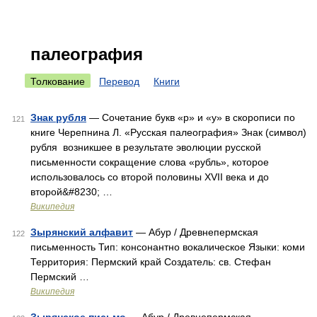
палеография
Толкование
Перевод
Книги
Знак рубля
— Сочетание букв «р» и «у» в скорописи по
121
книге Черепнина Л. «Русская палеография» Знак (символ)
рубля возникшее в результате эволюции русской
письменности сокращение слова «рубль», которое
использовалось со второй половины XVII века и до
второй&#8230; …
Википедия
Зырянский алфавит
— Абур / Древнепермская
122
письменность Тип: консонантно вокалическое Языки: коми
Территория: Пермский край Создатель: св. Стефан
Пермский …
Википедия