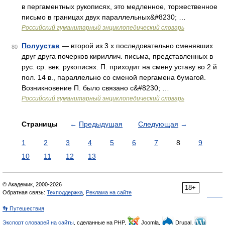
в пергаментных рукописях, это медленное, торжественное
письмо в границах двух параллельных&#8230; …
Российский гуманитарный энциклопедический словарь
Полуустав
— второй из 3 х последовательно сменявших
80
друг друга почерков кириллич. письма, представленных в
рус. ср. век. рукописях. П. приходит на смену уставу во 2 й
пол. 14 в., параллельно со сменой пергамена бумагой.
Возникновение П. было связано с&#8230; …
Российский гуманитарный энциклопедический словарь
Страницы
←
Предыдущая
Следующая
→
1
2
3
4
5
6
7
8
9
10
11
12
13
© Академик, 2000-2026
18+
Обратная связь:
Техподдержка
,
Реклама на сайте
👣 Путешествия
Экспорт словарей на сайты
, сделанные на PHP,
Joomla,
Drupal,