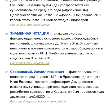
Д
— 5 я буква всех алфавитов, основанных на кириллице.
83
Рус. совр. название буквы «дэ» употребляется как
существительное среднего рода («прописное Д»).
Церковнославянское название «добро». Общеславянский
корень этого названия *dob восходит к индоевроп …
Православная энциклопедия
ЗНАМЕННАЯ НОТАЦИЯ
— знаковая система,
84
фиксирующая мелос основного корпуса богослужебных
песнопений, сложившаяся в Др. Руси в XI в. Знаменные
певч. книги и поныне используются в старообрядческих и в
отдельных храмах РПЦ. Наиболее ранние рукописи,
содержащие З. н.,&#8230; …
Православная энциклопедия
Срезневский, Измаил Иванович
— филолог славист и
85
палеограф, род. 1 июня 1812 г. в Ярославле, где отец его
Иван Евсеевич, состоял профессором Демидовского
высших наук училища; при переходе отца профессором
российского красноречия в Харьков, он был перевезен туда
двухмесячным&#8230; …
Большая биографическая энциклопедия