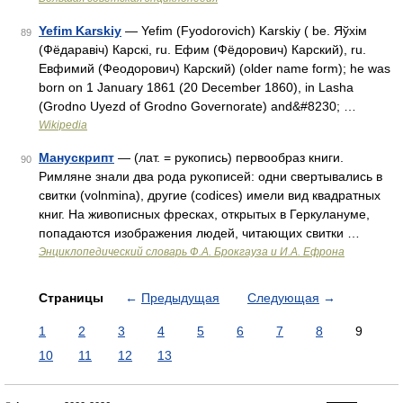
Yefim Karskiy
— Yefim (Fyodorovich) Karskiy ( be. Яўхім
89
(Фёдаравіч) Карскі, ru. Ефим (Фёдорович) Карский), ru.
Евфимий (Феодорович) Карский) (older name form); he was
born on 1 January 1861 (20 December 1860), in Lasha
(Grodno Uyezd of Grodno Governorate) and&#8230; …
Wikipedia
Манускрипт
— (лат. = рукопись) первообраз книги.
90
Римляне знали два рода рукописей: одни свертывались в
свитки (volnmina), другие (codices) имели вид квадратных
книг. На живописных фресках, открытых в Геркулануме,
попадаются изображения людей, читающих свитки …
Энциклопедический словарь Ф.А. Брокгауза и И.А. Ефрона
Страницы
←
Предыдущая
Следующая
→
1
2
3
4
5
6
7
8
9
10
11
12
13