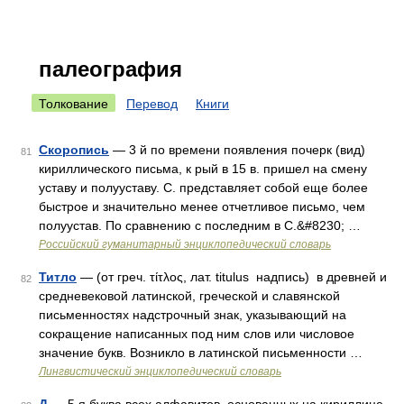
палеография
Толкование
Перевод
Книги
Скоропись
— 3 й по времени появления почерк (вид)
81
кириллического письма, к рый в 15 в. пришел на смену
уставу и полууставу. С. представляет собой еще более
быстрое и значительно менее отчетливое письмо, чем
полуустав. По сравнению с последним в С.&#8230; …
Российский гуманитарный энциклопедический словарь
Титло
— (от греч. τίτλος, лат. titulus надпись) в древней и
82
средневековой латинской, греческой и славянской
письменностях надстрочный знак, указывающий на
сокращение написанных под ним слов или числовое
значение букв. Возникло в латинской письменности …
Лингвистический энциклопедический словарь