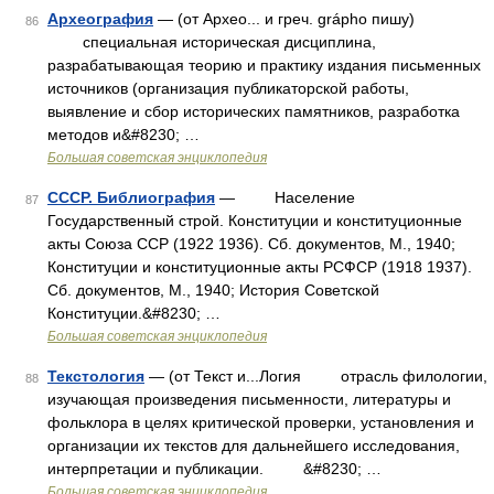
Археография
— (от Архео... и греч. gráрho пишу)
86
специальная историческая дисциплина,
разрабатывающая теорию и практику издания письменных
источников (организация публикаторской работы,
выявление и сбор исторических памятников, разработка
методов и&#8230; …
Большая советская энциклопедия
СССР. Библиография
— Население
87
Государственный строй. Конституции и конституционные
акты Союза ССР (1922 1936). Сб. документов, М., 1940;
Конституции и конституционные акты РСФСР (1918 1937).
Сб. документов, М., 1940; История Советской
Конституции.&#8230; …
Большая советская энциклопедия
Текстология
— (от Текст и...Логия отрасль филологии,
88
изучающая произведения письменности, литературы и
фольклора в целях критической проверки, установления и
организации их текстов для дальнейшего исследования,
интерпретации и публикации. &#8230; …
Большая советская энциклопедия