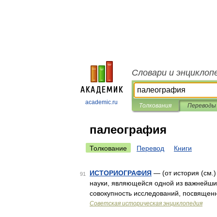
Словари и энциклоп
academic.ru
Толкования
Переводы
палеография
Толкование
Перевод
Книги
ИСТОРИОГРАФИЯ
— (от история (см.) 
91
науки, являющейся одной из важнейших
совокупность исследований, посвящен
Советская историческая энциклопедия