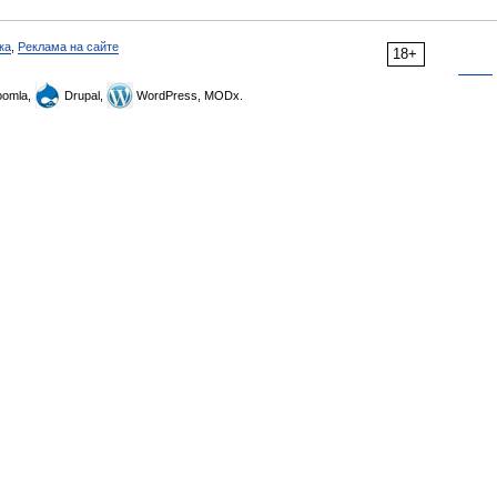
ка
,
Реклама на сайте
18+
omla,
Drupal,
WordPress, MODx.