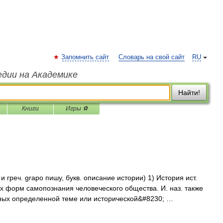
Запомнить сайт
Словарь на свой сайт
RU
едии на Академике
Найти!
Книги
Игры ⚽
и греч. grapo пишу, букв. описание истории) 1) История ист.
 форм самопознания человеческого общества. И. наз. также
ных определенной теме или исторической&#8230; …