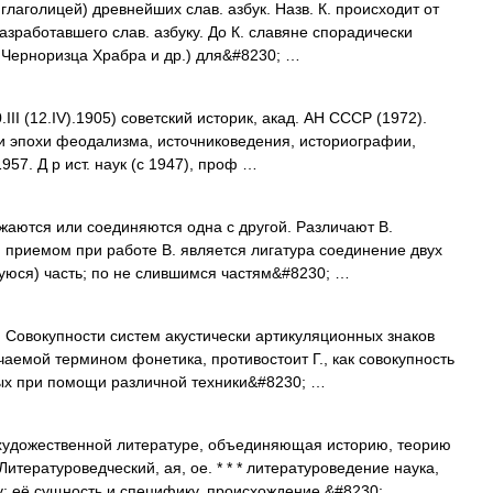
глаголицей) древнейших слав. азбук. Назв. К. происходит от
зработавшего слав. азбуку. До К. славяне спорадически
о Черноризца Храбра и др.) для&#8230; …
II (12.IV).1905) советский историк, акад. АН СССР (1972).
ии эпохи феодализма, источниковедения, историографии,
957. Д р ист. наук (с 1947), проф …
жаются или соединяются одна с другой. Различают В.
 приемом при работе В. является лигатура соединение двух
уюся) часть; по не слившимся частям&#8230; …
окупности систем акустически артикуляционных знаков
чаемой термином фонетика, противостоит Г., как совокупность
мых при помощи различной техники&#8230; …
 художественной литературе, объединяющая историю, теорию
итературоведческий, ая, ое. * * * литературоведение наука,
: её сущность и специфику, происхождение,&#8230; …