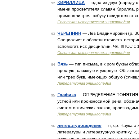
КИРИЛЛИЦА
— одна из двух (наряду с 
92
имени просветителя славян Кирилла, ра
применяли греч. азбуку (свидетельств
Советская историческая энциклопедия
ЧЕРЕПНИН
— Лев Владимирович (р. 30.I
93
Специалист в области отечеств. истор
вспомогат. ист. дисциплин. Чл. КПСС с 1
Советская историческая энциклопедия
Вязь
— тип письма, в к ром буквы сбли
94
простую, сложную и узорную. Обычным
или трех букв, имеющих общую (сливш
Литературная энциклопедия
Графика
— ОПРЕДЕЛЕНИЕ ПОНЯТИЯ. Сов
95
устной или произносимой речи, обозна
систем оптических знаков, производи
Литературная энциклопедия
литературоведение
— я; ср. Наука о
96
литературы и литературную критику. ◁ Л
изучающая художественную литературу