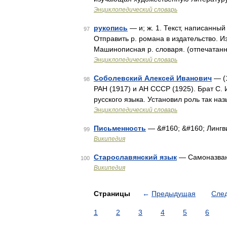
Энциклопедический словарь
рукопись
— и; ж. 1. Текст, написанный
97
Отправить р. романа в издательство. Из
Машинописная р. словаря. (отпечатан
Энциклопедический словарь
Соболевский Алексей Иванович
— (1
98
РАН (1917) и АН СССР (1925). Брат С. 
русского языка. Установил роль так н
Энциклопедический словарь
Письменность
— &#160; &#160; Лингв
99
Википедия
Старославянский язык
— Самоназван
100
Википедия
Страницы
←
Предыдущая
Сле
1
2
3
4
5
6