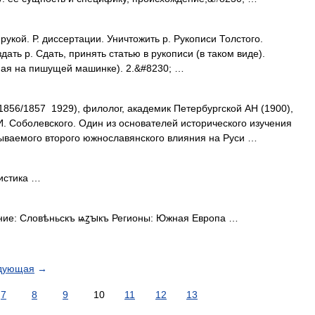
 рукой. Р. диссертации. Уничтожить р. Рукописи Толстого.
дать р. Сдать, принять статью в рукописи (в таком виде).
ная на пишущей машинке). 2.&#8230; …
856/1857 1929), филолог, академик Петербургской АН (1900),
И. Соболевского. Один из основателей исторического изучения
азываемого второго южнославянского влияния на Руси …
истика …
ие: Словѣньскъ ѩꙁꙑкъ Регионы: Южная Европа …
дующая
→
7
8
9
10
11
12
13