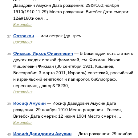
Давидович Амусин Дата рождения: 29&#160;ноября
1910(1910 11 29) Место рождения: Витебск Дата смерти:
12&#160;июня …
Википедия
Остракон
— или острак (др. греч …
37
Википедия
Фихман, Ицхок Фишелевич
— В Википедии есть статьи о
38
других людях с такой фамилией, см. Фихман. Ицхок
Фишелевич Фихман (30 сентября 1921, Кишинёв,
Бессарабия 3 марта 2011, Израиль) советский, российский
и израильский египтолог и папиролог, библиограф,
переводчик, доктор&#8230; …
Википедия
Иосиф Амусин
— Иосиф Давидович Амусин Дата
39
рождения: 29 ноября 1910 Место рождения: Россия,
Витебск Дата смерти: 12 июня 1984 Место смерти …
Википедия
Иосиф Давидович Амусин
— Дата рождения: 29 ноября
40