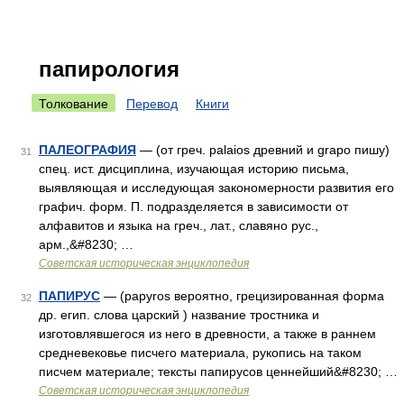
папирология
Толкование
Перевод
Книги
ПАЛЕОГРАФИЯ
— (от греч. palaios древний и grapo пишу)
31
спец. ист. дисциплина, изучающая историю письма,
выявляющая и исследующая закономерности развития его
графич. форм. П. подразделяется в зависимости от
алфавитов и языка на греч., лат., славяно рус.,
арм.,&#8230; …
Советская историческая энциклопедия
ПАПИРУС
— (papyros вероятно, грецизированная форма
32
др. егип. слова царский ) название тростника и
изготовлявшегося из него в древности, а также в раннем
средневековье писчего материала, рукопись на таком
писчем материале; тексты папирусов ценнейший&#8230; …
Советская историческая энциклопедия