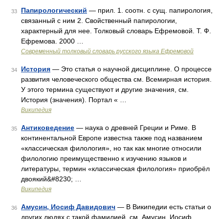
Папирологический
— прил. 1. соотн. с сущ. папирология,
33
связанный с ним 2. Свойственный папирологии,
характерный для нее. Толковый словарь Ефремовой. Т. Ф.
Ефремова. 2000 …
Современный толковый словарь русского языка Ефремовой
История
— Это статья о научной дисциплине. О процессе
34
развития человеческого общества см. Всемирная история.
У этого термина существуют и другие значения, см.
История (значения). Портал « …
Википедия
Антиковедение
— наука о древней Греции и Риме. В
35
континентальной Европе известна также под названием
«классическая филология», но так как многие относили
филологию преимущественно к изучению языков и
литературы, термин «классическая филология» приобрёл
двоякий&#8230; …
Википедия
Амусин, Иосиф Давидович
— В Википедии есть статьи о
36
других людях с такой фамилией, см. Амусин. Иосиф