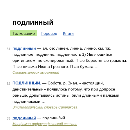
подлинный
Толкование
Перевод
Книги
подлинный
— ая, ое; линен, линна, линно. см. тж.
31
подлинное, подлинно, подлинность 1) Являющийся
оригиналом, не скопированный. П ые берестяные грамоты.
П ые письма Ивана Грозного. П ая бумага …
Словарь многих выражений
ПОДЛИННЫЙ.
— Собств. р. Знач. «настоящий,
32
действительный» появилось потому, что при допросе
раньше, допытываясь истины, били длинными палками
подлинниками …
Этимологический словарь Ситникова
подлинный
— подлинн/ый …
33
Морфемно-орфографический словарь