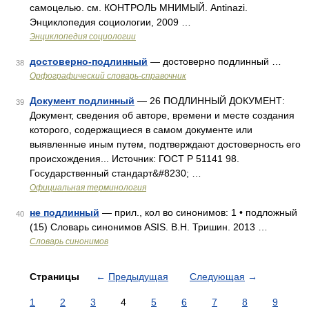
самоцелью. см. КОНТРОЛЬ МНИМЫЙ. Antinazi.
Энциклопедия социологии, 2009 …
Энциклопедия социологии
достоверно-подлинный
— достоверно подлинный …
38
Орфографический словарь-справочник
Документ подлинный
— 26 ПОДЛИННЫЙ ДОКУМЕНТ:
39
Документ, сведения об авторе, времени и месте создания
которого, содержащиеся в самом документе или
выявленные иным путем, подтверждают достоверность его
происхождения... Источник: ГОСТ Р 51141 98.
Государственный стандарт&#8230; …
Официальная терминология
не подлинный
— прил., кол во синонимов: 1 • подложный
40
(15) Словарь синонимов ASIS. В.Н. Тришин. 2013 …
Словарь синонимов
Страницы
←
Предыдущая
Следующая
→
1
2
3
4
5
6
7
8
9