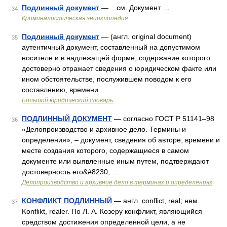
Подлинный документ
— см. Документ …
34
Криминалистическая энциклопедия
Подлинный документ
— (англ. original document)
35
аутентичный документ, составленный на допустимом
носителе и в надлежащей форме, содержание которого
достоверно отражает сведения о юридическом факте или
ином обстоятельстве, послужившем поводом к его
составлению, времени …
Большой юридический словарь
ПОДЛИННЫЙ ДОКУМЕНТ
— согласно ГОСТ Р 51141–98
36
«Делопроизводство и архивное дело. Термины и
определения», – документ, сведения об авторе, времени и
месте создания которого, содержащиеся в самом
документе или выявленные иным путем, подтверждают
достоверность его&#8230; …
Делопроизводство и архивное дело в терминах и определениях
КОНФЛИКТ ПОДЛИННЫЙ
— англ. conflict, real; нем.
37
Konflikt, realer. По Л. А. Козеру конфликт, являющийся
средством достижения определенной цели, а не