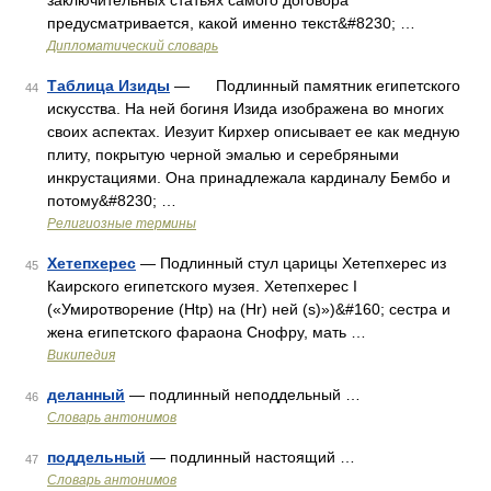
заключительных статьях самого договора
предусматривается, какой именно текст&#8230; …
Дипломатический словарь
Таблица Изиды
— Подлинный памятник египетского
44
искусства. На ней богиня Изида изображена во многих
своих аспектах. Иезуит Кирхер описывает ее как медную
плиту, покрытую черной эмалью и серебряными
инкрустациями. Она принадлежала кардиналу Бембо и
потому&#8230; …
Религиозные термины
Хетепхерес
— Подлинный стул царицы Хетепхерес из
45
Каирского египетского музея. Хетепхерес I
(«Умиротворение (Htp) на (Hr) ней (s)»)&#160; сестра и
жена египетского фараона Снофру, мать …
Википедия
деланный
— подлинный неподдельный …
46
Словарь антонимов
поддельный
— подлинный настоящий …
47
Словарь антонимов