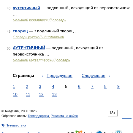
аутентичный
— подлинный, исходящий из первоисточника
48
…
Большой юридический словарь
творец
— • подлинный творец …
49
Словарь русской идиоматики
АУТЕНТИЧНЫЙ
— подлинный, исходящий из
50
первоисточника …
Большой бухгалтерский словарь
Страницы
←
Предыдущая
Следующая
→
1
2
3
4
5
6
7
8
9
10
11
12
13
© Академик, 2000-2026
18+
Обратная связь:
Техподдержка
,
Реклама на сайте
👣 Путешествия