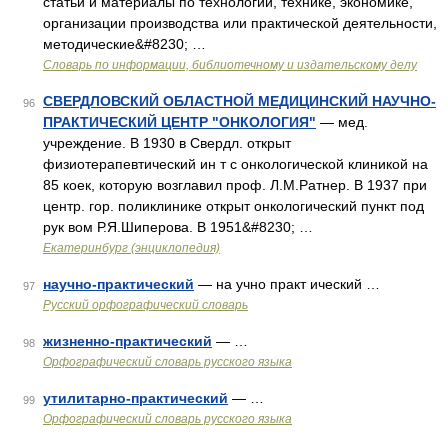
статьи и материалы по технологии, технике, экономике,
организации производства или практической деятельности,
методические&#8230; …
Словарь по информации, библиотечному и издательскому делу
СВЕРДЛОВСКИЙ ОБЛАСТНОЙ МЕДИЦИНСКИЙ НАУЧНО-
96
ПРАКТИЧЕСКИЙ ЦЕНТР "ОНКОЛОГИЯ"
— мед.
учреждение. В 1930 в Свердл. открыт
физиотерапевтический ин т с онкологической клиникой на
85 коек, которую возглавил проф. Л.М.Ратнер. В 1937 при
центр. гор. поликлинике открыт онкологический пункт под
рук вом Р.Я.Шиперова. В 1951&#8230; …
Екатеринбург (энциклопедия)
научно-практический
— на учно практ ический …
97
Русский орфографический словарь
жизненно-практический
— …
98
Орфографический словарь русского языка
утилитарно-практический
— …
99
Орфографический словарь русского языка