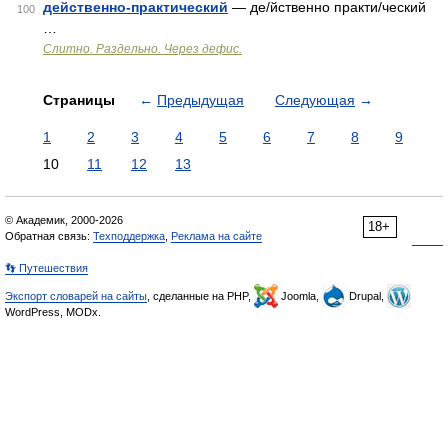
действенно-практический
— де/йственно практи/ческий
100
…
Слитно. Раздельно. Через дефис.
Страницы
←
Предыдущая
Следующая
→
1
2
3
4
5
6
7
8
9
10
11
12
13
© Академик, 2000-2026
18+
Обратная связь:
Техподдержка
,
Реклама на сайте
👣 Путешествия
Экспорт словарей на сайты
, сделанные на PHP,
Joomla,
Drupal,
WordPress, MODx.