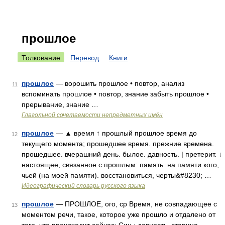
прошлое
Толкование
Перевод
Книги
прошлое
— ворошить прошлое • повтор, анализ
11
вспоминать прошлое • повтор, знание забыть прошлое •
прерывание, знание …
Глагольной сочетаемости непредметных имён
прошлое
— ▲ время ↑ прошлый прошлое время до
12
текущего момента; прошедшее время. прежние времена.
прошедшее. вчерашний день. былое. давность. | претерит. ↓
настоящее, связанное с прошлым: память. на памяти кого,
чьей (на моей памяти). восстановиться, черты&#8230; …
Идеографический словарь русского языка
прошлое
— ПРОШЛОЕ, ого, ср Время, не совпадающее с
13
моментом речи, такое, которое уже прошло и отдалено от