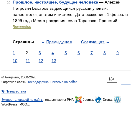
Прошлое, настоящее, будущее человека
— Алексей
20
Петрович Быстров выдающийся русский учёный:
палеонтолог, анатом и гистолог Дата рождения: 1 февраля
1899 года Место рождения: село Тарасово, Пронский …
Википедия
Страницы
←
Предыдущая
Следующая
→
1
2
3
4
5
6
7
8
9
10
11
12
13
© Академик, 2000-2026
18+
Обратная связь:
Техподдержка
,
Реклама на сайте
👣 Путешествия
Экспорт словарей на сайты
, сделанные на PHP,
Joomla,
Drupal,
WordPress, MODx.