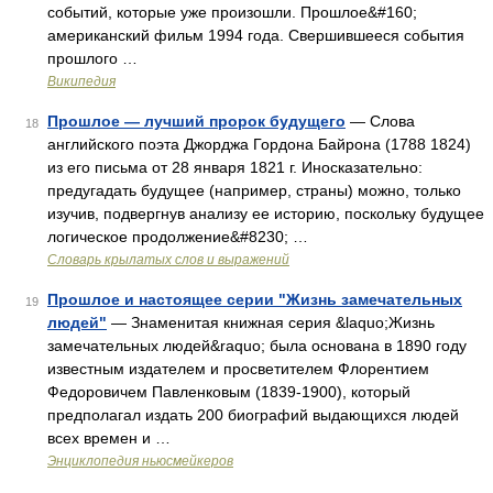
событий, которые уже произошли. Прошлое&#160;
американский фильм 1994 года. Свершившееся события
прошлого …
Википедия
Прошлое — лучший пророк будущего
— Слова
18
английского поэта Джорджа Гордона Байрона (1788 1824)
из его письма от 28 января 1821 г. Иносказательно:
предугадать будущее (например, страны) можно, только
изучив, подвергнув анализу ее историю, поскольку будущее
логическое продолжение&#8230; …
Словарь крылатых слов и выражений
Прошлое и настоящее серии "Жизнь замечательных
19
людей"
— Знаменитая книжная серия &laquo;Жизнь
замечательных людей&raquo; была основана в 1890 году
известным издателем и просветителем Флорентием
Федоровичем Павленковым (1839‑1900), который
предполагал издать 200 биографий выдающихся людей
всех времен и …
Энциклопедия ньюсмейкеров