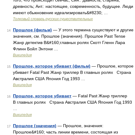
того, что происходит сейчас; Син.: давность, старина,
древность; Ант.: настоящее, современность, будущее. Люди
имеют обыкновение идеализировать&#8230; …
Толковый словарь русских существительных
Прошлое (фильм)
— У этого термина существуют и другие
14
значения, см. Прошлое (значения). Прошлое Past Tense
Жанр детектив В&#160;главных ролях Скотт Гленн Лара
Флинн Бойл Энтони …
Википедия
Прошлое, которое убивает (фильм)
— Прошлое, которое
15
убивает Fatal Past Жанр триллер В главных ролях Страна
Австралия США Япония Год 1993 …
Википедия
Прошлое, которое убивает
— Fatal Past Жанр триллер
16
В главных ролях Страна Австралия США Япония Год 1993
…
Википедия
Прошлое (значения)
— Прошлое, значения:
17
Прошлое&#160; часть линии времени, состоящая из