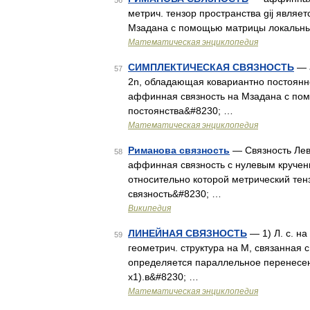
56
метрич. тензор пространства gij явля
Мзадана с помощью матрицы локальных
Математическая энциклопедия
СИМПЛЕКТИЧЕСКАЯ СВЯЗНОСТЬ
— а
57
2n, обладающая ковариантно постоянн
аффинная связность на Мзадана с пом
постоянства&#8230; …
Математическая энциклопедия
Риманова связность
— Связность Лев
58
аффинная связность с нулевым кручен
относительно которой метрический тен
связность&#8230; …
Википедия
ЛИНЕЙНАЯ СВЯЗНОСТЬ
— 1) Л. с. 
59
геометрич. структура на М, связанная
определяется параллельное перенесени
x1).в&#8230; …
Математическая энциклопедия