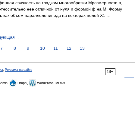
нная связность на гладком многообразии Мразмерности п,
тносительно нее отличной от нуля n формой ф на М. Форму
вать как объем параллелепипеда на векторах полей X1 …
дующая
→
7
8
9
10
11
12
13
ка
,
Реклама на сайте
18+
omla,
Drupal,
WordPress, MODx.