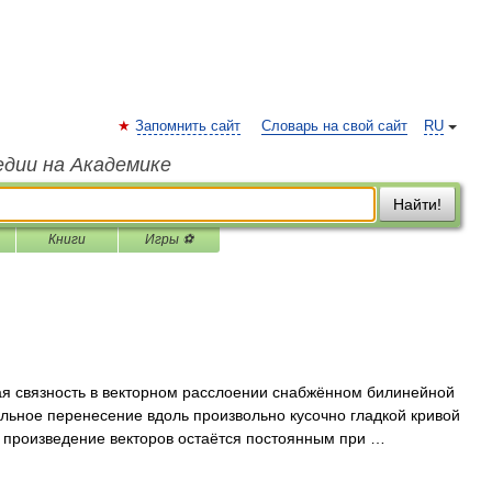
Запомнить сайт
Словарь на свой сайт
RU
едии на Академике
Найти!
Книги
Игры ⚽
 связность в векторном расслоении снабжённом билинейной
ельное перенесение вдоль произвольно кусочно гладкой кривой
ое произведение векторов остаётся постоянным при …