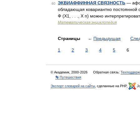
ЭКВИАФФИННАЯ СВЯЗНОСТЬ
— аффи
60
обладающая ковариантно постоянной о
Ф (X1, . . ., Х п) можно интерпретиро
Математическая энциклопедия
Страницы
←
Предыдущая
Сле
1
2
3
4
5
6
© Академик, 2000-2026
Обратная связь:
Техподдерж
👣 Путешествия
Экспорт словарей на сайты
, сделанные на PHP,
Jo