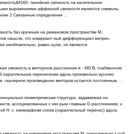
зность&#160; линейная связность на касательном
ными выражениями аффинной связности являются символы
ение 2 Связанные определения …
ость без кручения на римановом пространстве М,
том смысле, что ковариант ный дифференциал метрич.
ее необязательно, равен нулю, но является
ая связность в векторном расслоении я : ХЮ В, снабженном
ой параллельное перенесение вдоль произвольно кусочно
. е. скалярное произведение векторов остается постоянным …
нциально геометрическая структура, задаваемая на
анств, ассоциированных с нек рым главным G расслоением, к
ой Н. с. изоморфизм слоев (параллельный перенос) вдоль
связность на римановом пространстве М, относительно к рой