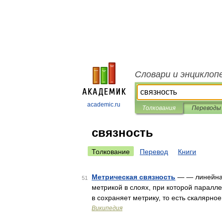
Словари и энциклоп
academic.ru
Толкования
Переводы
связность
Толкование
Перевод
Книги
Метрическая связность
— ― линейная
51
метрикой в слоях, при которой паралл
в сохраняет метрику, то есть скалярн
Википедия