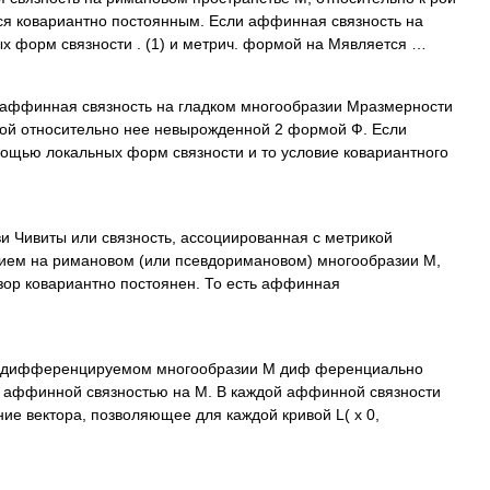
ется ковариантно постоянным. Если аффинная связность на
 форм связности . (1) и метрич. формой на Мявляется …
ффинная связность на гладком многообразии Мразмерности
ой относительно нее невырожденной 2 формой Ф. Если
ощью локальных форм связности и то условие ковариантного
и Чивиты или связность, ассоциированная с метрикой
ием на римановом (или псевдоримановом) многообразии M,
зор ковариантно постоянен. То есть аффинная
на дифференцируемом многообразии М диф ференциально
 с аффинной связностью на М. В каждой аффинной связности
е вектора, позволяющее для каждой кривой L( х 0,