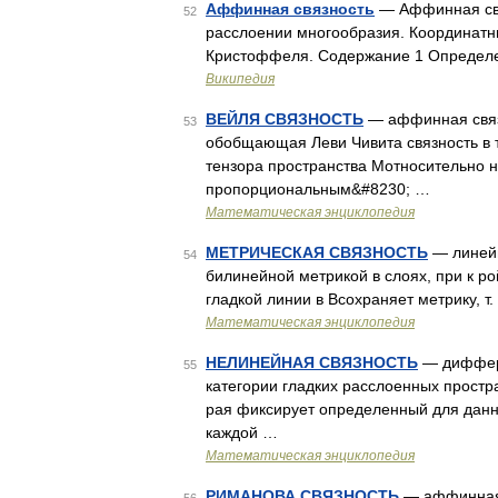
Аффинная связность
— Аффинная свя
52
расслоении многообразия. Координат
Кристоффеля. Содержание 1 Определ
Википедия
ВЕЙЛЯ СВЯЗНОСТЬ
— аффинная связн
53
обобщающая Леви Чивита связность в 
тензора пространства Мотносительно н
пропорциональным&#8230; …
Математическая энциклопедия
МЕТРИЧЕСКАЯ СВЯЗНОСТЬ
— линейн
54
билинейной метрикой в слоях, при к р
гладкой линии в Всохраняет метрику, т
Математическая энциклопедия
НЕЛИНЕЙНАЯ СВЯЗНОСТЬ
— диффере
55
категории гладких расслоенных простр
рая фиксирует определенный для данн
каждой …
Математическая энциклопедия
РИМАНОВА СВЯЗНОСТЬ
— аффинная 