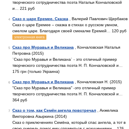
творческого сотрудничества поэта Натальи Кончаловской
и… 221 руб
Сказ о царе Еремее. Сказка
, Валерий Павлович Щербаков
4
Сказ о царе Еремее – сказка в стихах о русском умном,
смелом царе. Благодаря своей смекалке Еремей… 120 руб
электронная книга
Сказ про Муравья и Великана
, Кончаловская Наталья
5
Петровна (2015)
`Сказ про Муравья и Великана` - это отличный пример
творческого сотрудничества поэта Н. П. Кончаловской и…
175 грн (только Украина)
Сказ про Муравья и Великана
, Кончаловская Н. (2015)
6
"Сказ про Муравья и Великана" -это отличный пример
творческого сотрудничества поэта Н. П. Кончаловской и…
364 руб
Сказ о том, как Семён ангела повстречал
, Анжелика
7
Викторовна Азыркина (2014)
Сказ о приключениях Семёна, который спас ангела, а тот в
свою очередь помог ему справиться с искушениями… 176