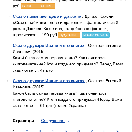
руб
электронная книга
Сказ о наёмнике, деве и драконе
, Дэниэл Кахелин
8
«Сказ о наёмнике, деве и драконе» – фантастический
роман Дэниэля Кахелина, жанр боевое фэнтези,
героическое… 190 руб
аудиокнига
можно скачать
Сказ о друкаре Иване и его книгах
, Осетров Евгений
9
Иванович (2015)
Какой была самая первая книга? Как появилось
книгопечатание? Кто и когда его придумал? Перед Вами
сказ - ответ… 47 руб
Сказ о друкаре Иване и его книгах
, Осетров Евгений
10
Иванович (2015)
Какой была самая первая книга? Как появилось
книгопечатание? Кто и когда его придумал?Перед Вами
сказ - ответ… 61 грн (только Украина)
Страницы
Следующая
→
1
2
3
4
5
6
7
8
9