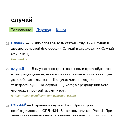
случай
Толкование
Перевод
Книги
Случай
— В Викисловаре есть статья «случай» Случай в
21
древнегреческой философии Случай в страховании Случай
(финансы) …
Википедия
случай
— В случае чего (разг. эвф.) если произойдет что
22
н. непредвиденное, если возникнут какие н. осложняющие
дело обстоятельства. В случае чего, немедленно
телеграфируй. На случай 1) чего; в предвидении чего н.,
что может произойти, случится …
Фразеологический словарь русского языка
СЛУЧАЙ
— В крайнем случае. Разг. При острой
23
необходимости. ФСРЯ, 434. Во всяком случае. Разг. 1. При