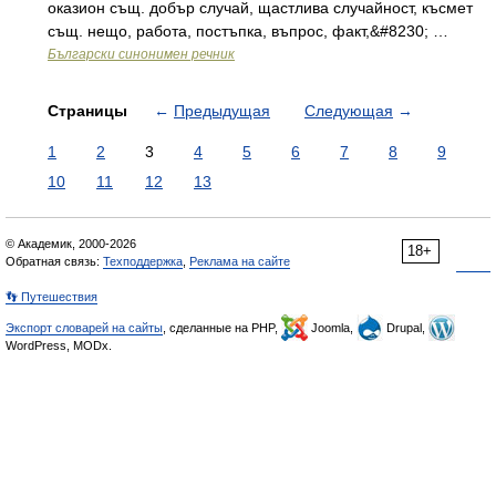
оказион същ. добър случай, щастлива случайност, късмет
същ. нещо, работа, постъпка, въпрос, факт,&#8230; …
Български синонимен речник
Страницы
←
Предыдущая
Следующая
→
1
2
3
4
5
6
7
8
9
10
11
12
13
© Академик, 2000-2026
18+
Обратная связь:
Техподдержка
,
Реклама на сайте
👣 Путешествия
Экспорт словарей на сайты
, сделанные на PHP,
Joomla,
Drupal,
WordPress, MODx.