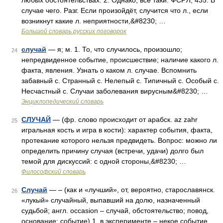
любых обстоятельствах. 2. Однако, всё таки. ФСРЯ, 435. В
случае чего. Разг. Если произойдёт, случится что л., если
возникнут какие л. неприятности,&#8230; …
Большой словарь русских поговорок
случай
— я; м. 1. То, что случилось, произошло;
24
непредвиденное событие, происшествие; наличие какого л.
факта, явления. Узнать о каком л. случае. Вспомнить
забавный с. Странный с. Нелепый с. Типичный с. Особый с.
Несчастный с. Случаи заболевания вирусным&#8230; …
Энциклопедический словарь
СЛУЧАЙ
— (фр. слово происходит от арабск. az zahr
25
игральная кость и игра в кости): характер события, факта,
протекание которого нельзя предвидеть. Вопрос: можно ли
определить причину случая (встречи, удачи) долго был
темой для дискуссий: с одной стороны,&#8230; …
Философский словарь
Случай
— – (как и «лучший», от, вероятно, старославянск.
26
«лукый» случайный, выпавший на долю, назначенный
судьбой; англ. оccasion – случай, обстоятельство; повод,
основание; событие) 1. в эксперименте – некое событие,