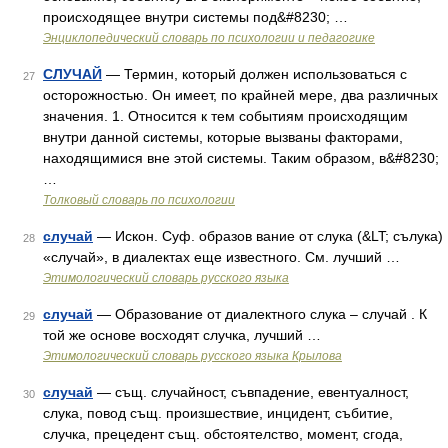
происходящее внутри системы под&#8230; …
Энциклопедический словарь по психологии и педагогике
СЛУЧАЙ
— Термин, который должен использоваться с
27
осторожностью. Он имеет, по крайней мере, два различных
значения. 1. Относится к тем событиям происходящим
внутри данной системы, которые вызваны факторами,
находящимися вне этой системы. Таким образом, в&#8230;
…
Толковый словарь по психологии
случай
— Искон. Суф. образов вание от слука (&LT; сълука)
28
«случай», в диалектах еще известного. См. лучший …
Этимологический словарь русского языка
случай
— Образование от диалектного слука – случай . К
29
той же основе восходят случка, лучший …
Этимологический словарь русского языка Крылова
случай
— същ. случайност, съвпадение, евентуалност,
30
слука, повод същ. произшествие, инцидент, събитие,
случка, прецедент същ. обстоятелство, момент, сгода,