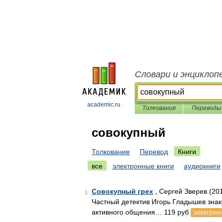
Словари и энциклоп
academic.ru
Толкования
Переводы
совокупный
Толкование
Перевод
Книги
все
электронные книги
аудиокниги
Совокупный грех
, Сергей Зверев (20
1
Частный детектив Игорь Гладышев знак
активного общения… 119 руб
электронн