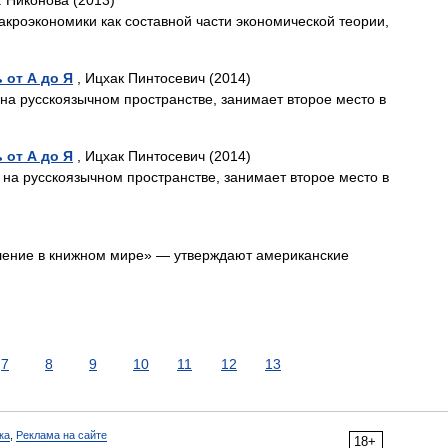
И. Никонова (2013)
кроэкономики как составной части экономической теории,
от А до Я
, Ицхак Пинтосевич (2014)
 на русскоязычном пространстве, занимает второе место в
от А до Я
, Ицхак Пинтосевич (2014)
 на русскоязычном пространстве, занимает второе место в
вление в книжном мире» — утверждают американские
7
8
9
10
11
12
13
ка
,
Реклама на сайте
18+