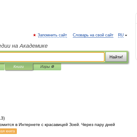
Запомнить сайт
Словарь на свой сайт
RU
едии на Академике
Найти!
Книги
Игры ⚽
13)
омится в Интернете с красавицей Зоей. Через пару дней
ая книга