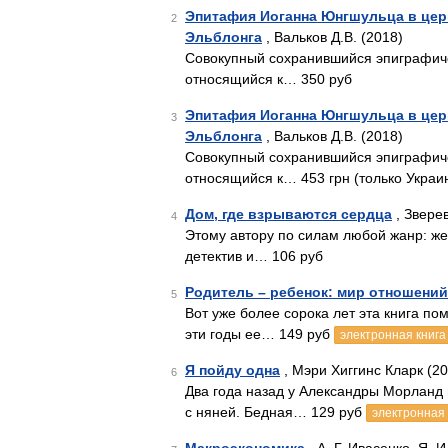
Эпитафия Иоганна Юнгшульца в цер
2
Эльблонга
, Вальков Д.В. (2018)
Совокупный сохранившийся эпиграфиче
относящийся к… 350 руб
Эпитафия Иоганна Юнгшульца в цер
3
Эльблонга
, Вальков Д.В. (2018)
Совокупный сохранившийся эпиграфиче
относящийся к… 453 грн (только Украи
Дом, где взрываются сердца
, Зверев
4
Этому автору по силам любой жанр: ж
детектив и… 106 руб
Родитель – ребенок: мир отношений
5
Вот уже более сорока лет эта книга п
эти годы ее… 149 руб
электронная книга
Я пойду одна
, Мэри Хиггинс Кларк (20
6
Два года назад у Александры Морланд 
с няней. Бедная… 129 руб
электронная 