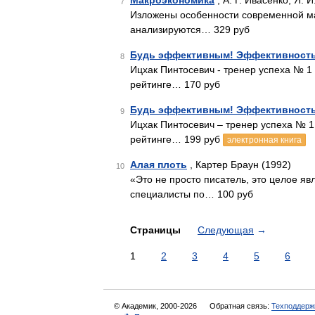
Макроэкономика
, А. Г. Ивасенко, Я. 
7
Изложены особенности современной ма
анализируются… 329 руб
Будь эффективным! Эффективность 
8
Ицхак Пинтосевич - тренер успеха № 1
рейтинге… 170 руб
Будь эффективным! Эффективность 
9
Ицхак Пинтосевич – тренер успеха № 1
рейтинге… 199 руб
электронная книга
Алая плоть
, Картер Браун (1992)
10
«Это не просто писатель, это целое я
специалисты по… 100 руб
Страницы
Следующая
→
1
2
3
4
5
6
© Академик, 2000-2026
Обратная связь:
Техподдерж