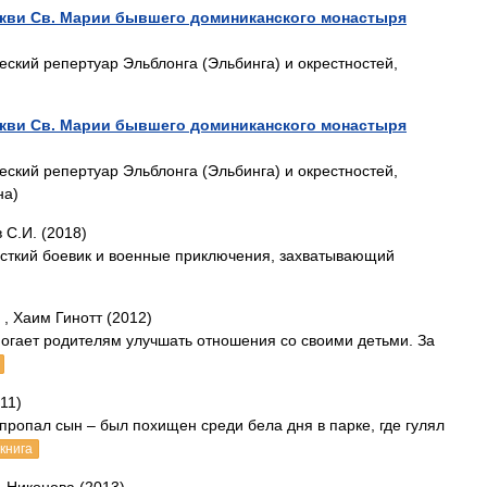
кви Св. Марии бывшего доминиканского монастыря
ский репертуар Эльблонга (Эльбинга) и окрестностей,
кви Св. Марии бывшего доминиканского монастыря
ский репертуар Эльблонга (Эльбинга) и окрестностей,
на)
 С.И. (2018)
есткий боевик и военные приключения, захватывающий
, Хаим Гинотт (2012)
омогает родителям улучшать отношения со своими детьми. За
11)
пропал сын – был похищен среди бела дня в парке, где гулял
книга