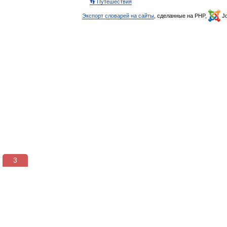
👣 Путешествия
Экспорт словарей на сайты
, сделанные на PHP,
Jo
3