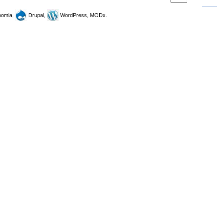
omla,
Drupal,
WordPress, MODx.