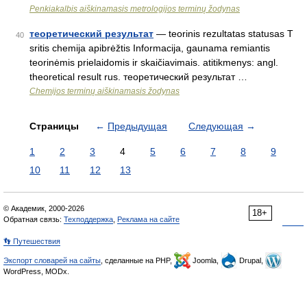
Penkiakalbis aiškinamasis metrologijos terminų žodynas
теоретический результат
— teorinis rezultatas statusas T
40
sritis chemija apibrėžtis Informacija, gaunama remiantis
teorinėmis prielaidomis ir skaičiavimais. atitikmenys: angl.
theoretical result rus. теоретический результат …
Chemijos terminų aiškinamasis žodynas
Страницы
←
Предыдущая
Следующая
→
1
2
3
4
5
6
7
8
9
10
11
12
13
© Академик, 2000-2026
18+
Обратная связь:
Техподдержка
,
Реклама на сайте
👣 Путешествия
Экспорт словарей на сайты
, сделанные на PHP,
Joomla,
Drupal,
WordPress, MODx.