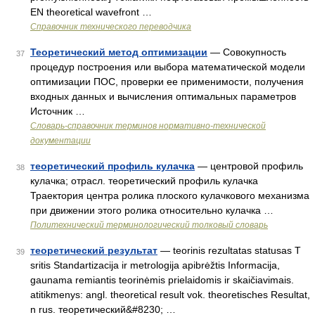
EN theoretical wavefront …
Справочник технического переводчика
Теоретический метод оптимизации
— Совокупность
37
процедур построения или выбора математической модели
оптимизации ПОС, проверки ее применимости, получения
входных данных и вычисления оптимальных параметров
Источник …
Словарь-справочник терминов нормативно-технической
документации
теоретический профиль кулачка
— центровой профиль
38
кулачка; отрасл. теоретический профиль кулачка
Траектория центра ролика плоского кулачкового механизма
при движении этого ролика относительно кулачка …
Политехнический терминологический толковый словарь
теоретический результат
— teorinis rezultatas statusas T
39
sritis Standartizacija ir metrologija apibrėžtis Informacija,
gaunama remiantis teorinėmis prielaidomis ir skaičiavimais.
atitikmenys: angl. theoretical result vok. theoretisches Resultat,
n rus. теоретический&#8230; …