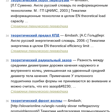
теоретический порог перегрузки
— &mdash;
33
[Л.Г.Суменко. Англо русский словарь по информационным
технологиям. М.: ГП ЦНИИС, 2003.] Тематики
информационные технологии в целом EN theoretical load
capacity …
Справочник технического переводчика
теоретический предел КПД
— &mdash; [А.С.Гольдберг.
34
Англо русский энергетический словарь. 2006 г.] Тематики
энергетика в целом EN theoretical efficiency limit …
Справочник технического переводчика
теоретический радиальный зазор
— Разность между
35
средними диаметрами дорожек качения наружного и
внутреннего колец, уменьшенная на удвоенный средний
диаметр тела качения. Примечание У эталонного
подшипника ошибки формы не принимаются во внимание и
можно считать, что его зазор&#8230; …
Справочник технического переводчика
теоретический фронт волны
— &mdash;
36
[http://slovarionline.ru/anglo russkiy slovar neftegazovoy
promyishlennosti/] Тематики нефтегазовая промышленность