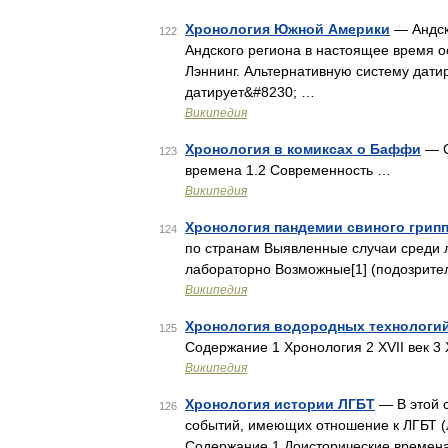
Хронология Южной Америки
— Андски
122
Андского региона в настоящее время 
Лэннинг. Альтернативную систему дати
датирует&#8230; …
Википедия
Хронология в комиксах о Баффи
— С
123
времена 1.2 Современность …
Википедия
Хронология пандемии свиного грипп
124
по странам Выявленные случаи среди
лабораторно Возможные[1] (подозрит
Википедия
Хронология водородных технологи
125
Содержание 1 Хронология 2 XVII век 3 X
Википедия
Хронология истории ЛГБТ
— В этой с
126
событий, имеющих отношение к ЛГБТ (л
Содержание 1 Доисторические времена