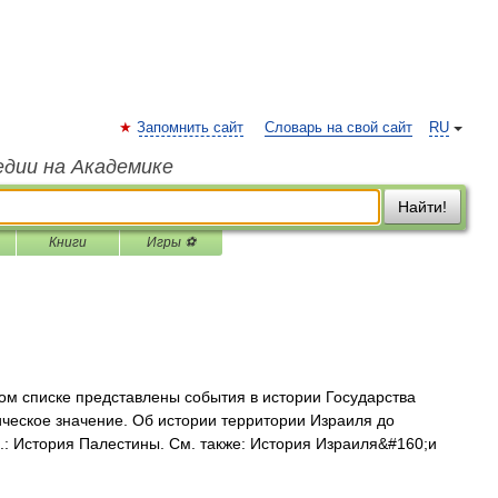
Запомнить сайт
Словарь на свой сайт
RU
едии на Академике
Найти!
Книги
Игры ⚽
ом списке представлены события в истории Государства
ческое значение. Об истории территории Израиля до
.: История Палестины. См. также: История Израиля&#160;и