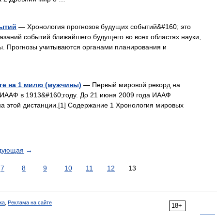
бытий
— Хронология прогнозов будущих событий&#160; это
заний событий ближайшего будущего во всех областях науки,
ы. Прогнозы учитываются органами планирования и
ге на 1 милю (мужчины)
— Первый мировой рекорд на
ИААФ в 1913&#160;году. До 21 июня 2009 года ИААФ
а этой дистанции.[1] Содержание 1 Хронология мировых
дующая
→
7
8
9
10
11
12
13
ка
,
Реклама на сайте
18+