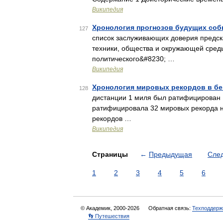
Википедия
Хронология прогнозов будущих со
127
список заслуживающих доверия предска
техники, общества и окружающей сред
политического&#8230; …
Википедия
Хронология мировых рекордов в бе
128
дистанции 1 миля был ратифицирован 
ратифицировала 32 мировых рекорда н
рекордов …
Википедия
Страницы
←
Предыдущая
Сле
1
2
3
4
5
6
© Академик, 2000-2026
Обратная связь:
Техподдерж
👣 Путешествия