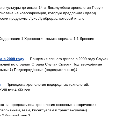
е культуры до инков, 14 в. Доколумбова хронология Перу и
основана на классификации, которую предложил Эдвард
ровки предложил Луис Лумбрерас, который иначе
одержание 1 Хронология комикс сериала 1.1 Древние
а в 2009 году
— Пандемия свиного гриппа в 2009 году Случаи
 людей по странам Страна Случаи Смерти Подтверждённые
ельные‡) Подтверждённые (подозрительные)‡ …
й
— Приведена хронология водородных технологий.
VIII век 4 XIX век …
татье представлена хронология основных исторических
есбиянкам, геям, бисексуалам и транссексуалам).
 2 Древний мир 3 …