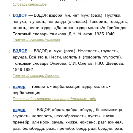
Словарь синонимов
ВЗДОР
— ВЗДОР, вздора, мн. нет, муж. (разг.). Пустяки,
5
чепуха, глупость, неправда (о словах). Говорить, городить,
пороть, нести вздор. «Да полно вздор молоть!» Грибоедов.
Толковый словарь Ушакова. Д.Н. Ушаков. 1935 1940 …
Толковый словарь Ушакова
ВЗДОР
— ВЗДОР, а, муж. (разг.). Нелепость, глупость,
6
ерунда. Всё это в. Нести, молоть в. (говорить глупости).
Толковый словарь Ожегова. С.И. Ожегов, Н.Ю. Шведова.
1949 1992 …
Толковый словарь Ожегова
вздор
— говорить • вербализация вздор молоть •
7
вербализация …
Глагольной сочетаемости непредметных имён
вздор
— ВЗДОР, абракадабра, абсурд, бессмыслица,
8
глупость, нелепость, несообразность, пустяк, книжн.,
пренебр. или ирон. заумь, книжн. нонсенс, разг. ахинея,
разг. белиберда, разг., пренебр. бред, разг. бредни, разг.