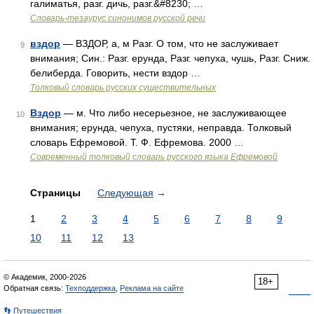
галиматья, разг. дичь, разг.&#8230; …
Словарь-тезаурус синонимов русской речи
вздор
— ВЗДОР, а, м Разг. О том, что не заслуживает
9
внимания; Син.: Разг. ерунда, Разг. чепуха, чушь, Разг. Сниж.
белиберда. Говорить, нести вздор …
Толковый словарь русских существительных
Вздор
— м. Что либо несерьезное, не заслуживающее
10
внимания; ерунда, чепуха, пустяки, неправда. Толковый
словарь Ефремовой. Т. Ф. Ефремова. 2000 …
Современный толковый словарь русского языка Ефремовой
Страницы
Следующая
→
1
2
3
4
5
6
7
8
9
10
11
12
13
© Академик, 2000-2026
18+
Обратная связь:
Техподдержка
,
Реклама на сайте
👣 Путешествия