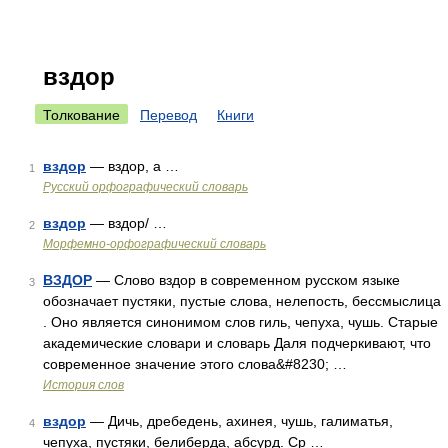
вздор
Толкование
Перевод
Книги
вздор
— вздор, а …
1
Русский орфографический словарь
вздор
— вздор/ …
2
Морфемно-орфографический словарь
ВЗДОР
— Слово вздор в современном русском языке
3
обозначает пустяки, пустые слова, нелепость, бессмыслица
. Оно является синонимом слов гиль, чепуха, чушь. Старые
академические словари и словарь Даля подчеркивают, что
современное значение этого слова&#8230; …
История слов
вздор
— Дичь, дребедень, ахинея, чушь, галиматья,
4
чепуха, пустяки, белиберда, абсурд. Ср …