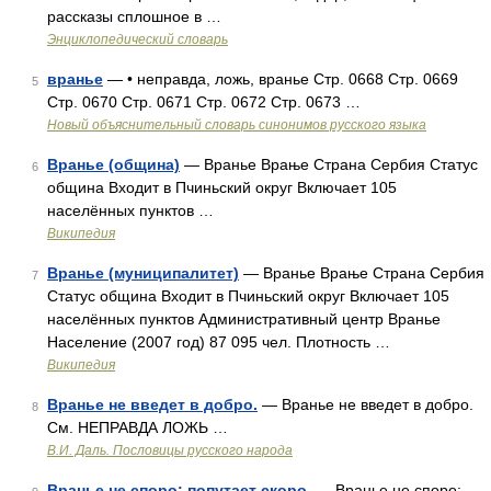
рассказы сплошное в …
Энциклопедический словарь
вранье
— • неправда, ложь, вранье Стр. 0668 Стр. 0669
5
Стр. 0670 Стр. 0671 Стр. 0672 Стр. 0673 …
Новый объяснительный словарь синонимов русского языка
Вранье (община)
— Вранье Врање Страна Сербия Статус
6
община Входит в Пчиньский округ Включает 105
населённых пунктов …
Википедия
Вранье (муниципалитет)
— Вранье Врање Страна Сербия
7
Статус община Входит в Пчиньский округ Включает 105
населённых пунктов Административный центр Вранье
Население (2007 год) 87 095 чел. Плотность …
Википедия
Вранье не введет в добро.
— Вранье не введет в добро.
8
См. НЕПРАВДА ЛОЖЬ …
В.И. Даль. Пословицы русского народа
Вранье не споро: попутает скоро.
— Вранье не споро: