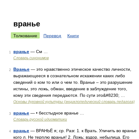
вранье
Толкование
Перевод
Книги
вранье
— См …
1
Словарь синонимов
Вранье
— это нравственно этическое качество личности,
2
выражающееся в сознательном искажении каких либо
сведений о ком то или о чем то. Вранье – это разрушение
истины, это ложь, обман, введение в заблуждение того,
кому эти сведения передаются. По сути это&#8230; …
Основы духовной культуры (энциклопедический словарь педагога)
вранье
— • бесстыдное вранье …
3
Словарь русской идиоматики
вранье
— ВРАНЬЁ я; ср. Разг. 1. к Врать. Уличить во вранье
4
кого л. Не терплю вранья! 2. Ложь; вздор, небылица. Его