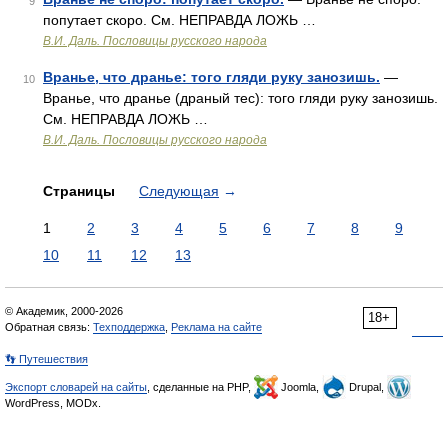
9
попутает скоро. См. НЕПРАВДА ЛОЖЬ …
В.И. Даль. Пословицы русского народа
Вранье, что дранье: того гляди руку занозишь.
—
10
Вранье, что дранье (драный тес): того гляди руку занозишь.
См. НЕПРАВДА ЛОЖЬ …
В.И. Даль. Пословицы русского народа
Страницы
Следующая
→
1
2
3
4
5
6
7
8
9
10
11
12
13
© Академик, 2000-2026
18+
Обратная связь:
Техподдержка
,
Реклама на сайте
👣 Путешествия
Экспорт словарей на сайты
, сделанные на PHP,
Joomla,
Drupal,
WordPress, MODx.