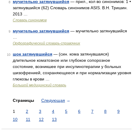
мучительно затянувшийся
— прил., кол во синонимов: 1 •
8
затянувшийся (62) Словарь синонимов ASIS. В.Н. Тришин.
2013 …
Словарь синонимов
мучительно затянувшийся
— мучительно затянувшийся
9
…
Орфографический словарь-справочник
шок затянувшийся
— (син. кома затянувшаяся)
10
длительное коматозное или глубокое сопорозное
состояние, возникшее при инсулинотерапии у больных
шизофренией, сохраняющееся и при нормализации уровня
глюкозы в крови …
Большой медицинский словарь
Страницы
Следующая
→
1
2
3
4
5
6
7
8
9
10
11
12
13