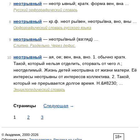
неотрывный
— неотр ывный; кратк. форма вен, вна …
7
Русский орфографический словарь
неотрывный
— кр.ф. неот ры/вен, неотры/вна, вно, вны …
8
Орфографический словарь русского языка
неотрывный
— неотры/вный (взгляд) …
9
Слитно. Раздельно. Через дефис.
неотрывный
— ая, ое; вен, вна, вно. 1. обычно кратк.
10
Такой, который нельзя отделить, оторвать от чего л.;
неотделимый. Жизнь детей неотрывна от жизни матери. Её
интересы неотрывны от интересов коллектива. 2. Такой,
который не прерывается долгое время. Н.&#8230; …
Энциклопедический словарь
Страницы
Следующая
→
1
2
3
© Академик, 2000-2026
18+
Обратная связь:
Техподдержка
,
Реклама на сайте