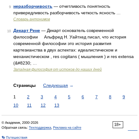
неразборчивость
— отчетливость понятность
9
привередливость разборчивость четкость ясность …
Словарь антонимов
Декарт Рене
— Декарт основатель современной
10
философии Альфред Н. Уайтхед писал, что история
современной философии это история развития
картезианства в двух аспектах: идеалистическом и
механистическом , res cogitans ( мышления ) и res extensa
(&#8230; …
Западная философия от истоков до наших дней
Страницы
Следующая
→
1
2
3
4
5
6
7
8
9
10
11
12
13
© Академик, 2000-2026
18+
Обратная связь:
Техподдержка
,
Реклама на сайте
👣 Путешествия