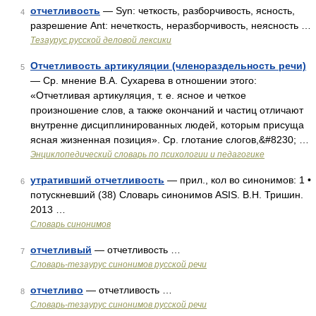
отчетливость
— Syn: четкость, разборчивость, ясность,
4
разрешение Ant: нечеткость, неразборчивость, неясность …
Тезаурус русской деловой лексики
Отчетливость артикуляции (членораздельность речи)
5
— Ср. мнение В.А. Сухарева в отношении этого:
«Отчетливая артикуляция, т. е. ясное и четкое
произношение слов, а также окончаний и частиц отличают
внутренне дисциплинированных людей, которым присуща
ясная жизненная позиция». Ср. глотание слогов,&#8230; …
Энциклопедический словарь по психологии и педагогике
утративший отчетливость
— прил., кол во синонимов: 1 •
6
потускневший (38) Словарь синонимов ASIS. В.Н. Тришин.
2013 …
Словарь синонимов
отчетливый
— отчетливость …
7
Словарь-тезаурус синонимов русской речи
отчетливо
— отчетливость …
8
Словарь-тезаурус синонимов русской речи